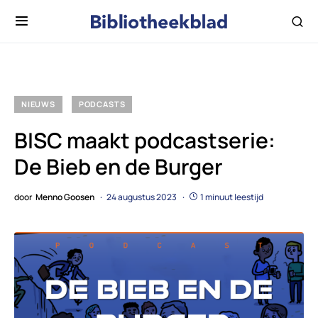
NIEUWS
PODCASTS
BISC maakt podcastserie:
De Bieb en de Burger
door
Menno Goosen
24 augustus 2023
1 minuut leestijd