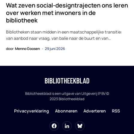
Wat zeven social-designtrajecten ons leren
over werken met inwoners in de
bibliotheek
Bibliotheken staan midden in een maatschappelijke transitie:
van aanbod naar vraag, van balie naar de buurt en van…
door
Menno Goosen
29 juni 2026
BIBLIOTHEEKBLAD
Bibliotheekblad is een uitgave van Uitgeverij IP BV ©
2023 Bibliotheekblad
Privacyverklaring
Abonneren
Adverteren
RSS