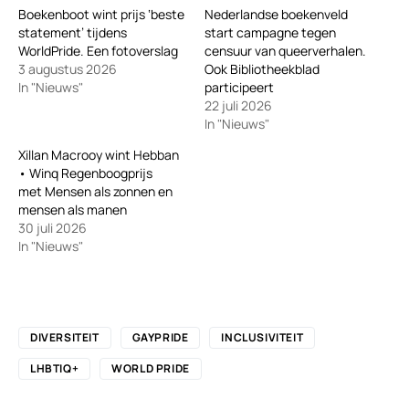
Boekenboot wint prijs ‘beste
Nederlandse boekenveld
statement’ tijdens
start campagne tegen
WorldPride. Een fotoverslag
censuur van queerverhalen.
3 augustus 2026
Ook Bibliotheekblad
In "Nieuws"
participeert
22 juli 2026
In "Nieuws"
Xillan Macrooy wint Hebban
• Winq Regenboogprijs
met Mensen als zonnen en
mensen als manen
30 juli 2026
In "Nieuws"
DIVERSITEIT
GAYPRIDE
INCLUSIVITEIT
LHBTIQ+
WORLD PRIDE