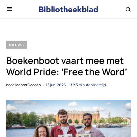
NIEUWS
Boekenboot vaart mee met
World Pride: ‘Free the Word’
door
Menno Goosen
15 juni 2026
3 minuten leestijd