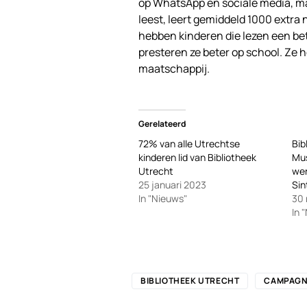
op WhatsApp en sociale media, ma
leest, leert gemiddeld 1000 extra
hebben kinderen die lezen een be
presteren ze beter op school. Ze h
maatschappij.
Gerelateerd
72% van alle Utrechtse
Bib
kinderen lid van Bibliotheek
Mu
Utrecht
we
25 januari 2023
Si
In "Nieuws"
30
In 
BIBLIOTHEEK UTRECHT
CAMPAG