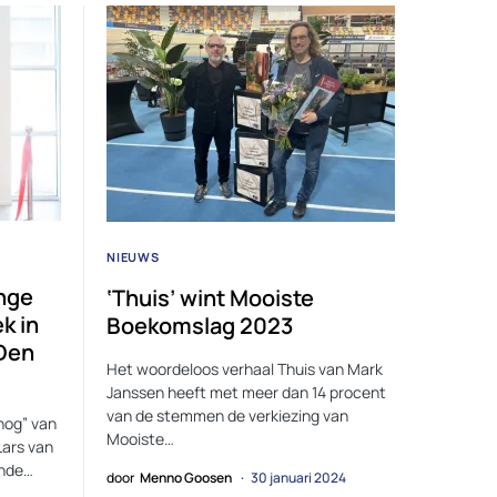
NIEUWS
nge
‘Thuis’ wint Mooiste
k in
Boekomslag 2023
 Den
Het woordeloos verhaal Thuis van Mark
Janssen heeft met meer dan 14 procent
van de stemmen de verkiezing van
nog” van
Mooiste…
Lars van
ende…
door
Menno Goosen
30 januari 2024