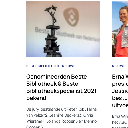
BESTE BIBLIOTHEEK
NIEUWS
NIEUWS
Genomineerden Beste
Erna 
Bibliotheek & Beste
presi
Bibliotheekspecialist 2021
Jessi
bekend
bestu
uitvo
De jury, bestaande uit Peter Kok1, Hans
van Velzen2, Jeanine Deckers3, Chris
Erna Win
Wiersma4, Jolanda Robben5 en Menno
het ABC 
Goosen6,…