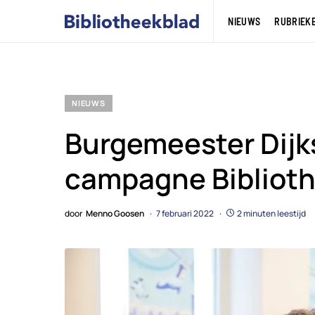
NIEUWS
RUBRIEK
NIEUWS
Burgemeester Dijk
campagne Biblioth
door
Menno Goosen
7 februari 2022
2 minuten leestijd