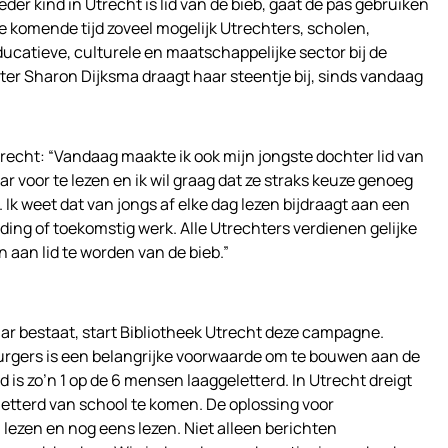
ieder kind in Utrecht is lid van de bieb, gaat de pas gebruiken
de komende tijd zoveel mogelijk Utrechters, scholen,
ducatieve, culturele en maatschappelijke sector bij de
r Sharon Dijksma draagt haar steentje bij, sinds vandaag
echt: “Vandaag maakte ik ook mijn jongste dochter lid van
ar voor te lezen en ik wil graag dat ze straks keuze genoeg
. Ik weet dat van jongs af elke dag lezen bijdraagt aan een
ding of toekomstig werk. Alle Utrechters verdienen gelijke
 aan lid te worden van de bieb.”
jaar bestaat, start Bibliotheek Utrecht deze campagne.
urgers is een belangrijke voorwaarde om te bouwen aan de
 is zo’n 1 op de 6 mensen laaggeletterd. In Utrecht dreigt
etterd van school te komen. De oplossing voor
, lezen en nog eens lezen. Niet alleen berichten