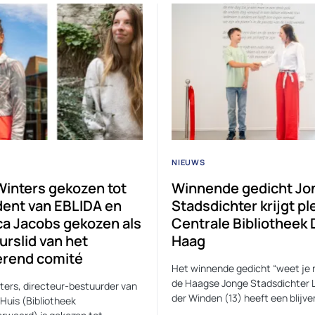
NIEUWS
Winters gekozen tot
Winnende gedicht Jo
dent van EBLIDA en
Stadsdichter krijgt ple
ca Jacobs gekozen als
Centrale Bibliotheek
urslid van het
Haag
erend comité
Het winnende gedicht “weet je 
de Haagse Jonge Stadsdichter 
ters, directeur-bestuurder van
der Winden (13) heeft een blijv
Huis (Bibliotheek