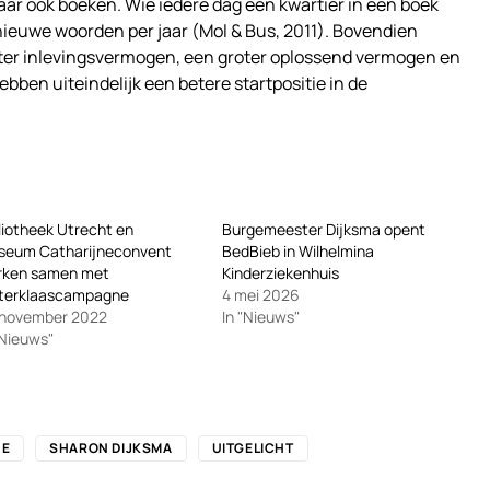
ar ook boeken. Wie iedere dag een kwartier in een boek
 nieuwe woorden per jaar (Mol & Bus, 2011). Bovendien
ter inlevingsvermogen, een groter oplossend vermogen en
ebben uiteindelijk een betere startpositie in de
liotheek Utrecht en
Burgemeester Dijksma opent
seum Catharijneconvent
BedBieb in Wilhelmina
rken samen met
Kinderziekenhuis
nterklaascampagne
4 mei 2026
 november 2022
In "Nieuws"
"Nieuws"
NE
SHARON DIJKSMA
UITGELICHT