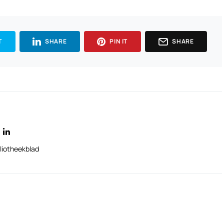
T
SHARE
PIN IT
SHARE
liotheekblad