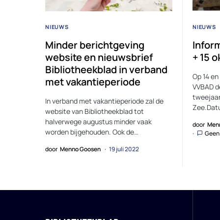
NIEUWS
NIEUWS
Minder berichtgeving
Infor
website en nieuwsbrief
+ 15 o
Bibliotheekblad in verband
Op 14 en
met vakantieperiode
VVBAD de
tweejaar
In verband met vakantieperiode zal de
Zee.Dat
website van Bibliotheekblad tot
halverwege augustus minder vaak
door
Men
worden bijgehouden. Ook de…
Geen 
door
Menno Goosen
19 juli 2022