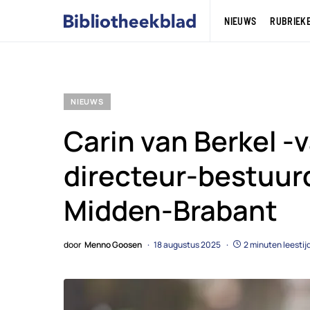
NIEUWS
RUBRIEK
NIEUWS
Carin van Berkel -
directeur-bestuurd
Midden-Brabant
door
Menno Goosen
18 augustus 2025
2 minuten leestij