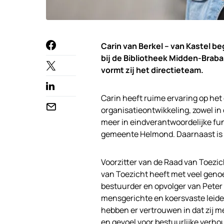
Carin van Berkel – van Kastel b
bij de Bibliotheek Midden-Brab
vormt zij het directieteam.
Carin heeft ruime ervaring op het
organisatieontwikkeling, zowel in 
meer in eindverantwoordelijke fun
gemeente Helmond. Daarnaast is ze
Voorzitter van de Raad van Toezic
van Toezicht heeft met veel genoe
bestuurder en opvolger van Peter
mensgerichte en koersvaste leide
hebben er vertrouwen in dat zij 
en gevoel voor bestuurlijke verho