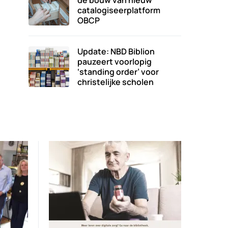
de bouw van nieuw
catalogiseerplatform
OBCP
Update: NBD Biblion
pauzeert voorlopig
‘standing order’ voor
christelijke scholen