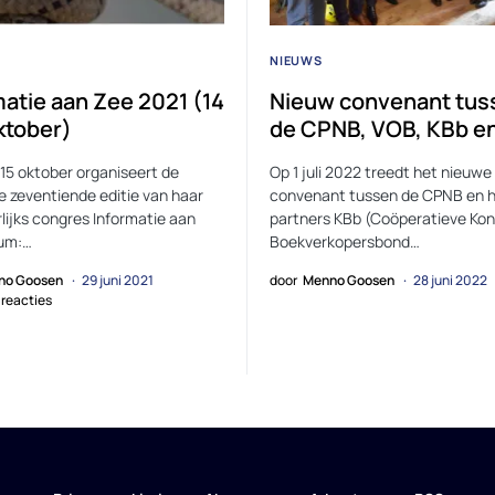
NIEUWS
matie aan Zee 2021 (14
Nieuw convenant tus
ktober)
de CPNB, VOB, KBb e
 15 oktober organiseert de
Op 1 juli 2022 treedt het nieuwe
 zeventiende editie van haar
convenant tussen de CPNB en 
lijks congres Informatie aan
partners KBb (Coöperatieve Koni
um:…
Boekverkopersbond…
no Goosen
29 juni 2021
door
Menno Goosen
28 juni 2022
reacties