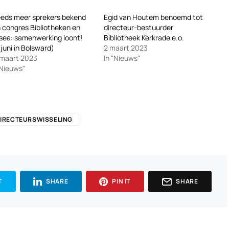
eds meer sprekers bekend
Egid van Houtem benoemd tot
 congres Bibliotheken en
directeur-bestuurder
ea: samenwerking loont!
Bibliotheek Kerkrade e.o.
 juni in Bolsward)
2 maart 2023
 maart 2023
In "Nieuws"
"Nieuws"
IRECTEURSWISSELING
T
SHARE
PIN IT
SHARE