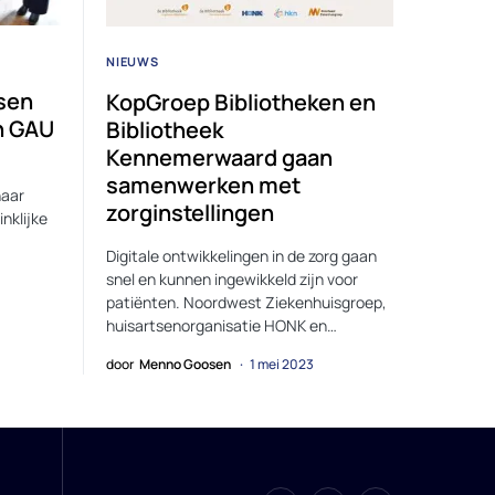
NIEUWS
sen
KopGroep Bibliotheken en
n GAU
Bibliotheek
Kennemerwaard gaan
samenwerken met
haar
zorginstellingen
nklijke
Digitale ontwikkelingen in de zorg gaan
snel en kunnen ingewikkeld zijn voor
patiënten. Noordwest Ziekenhuisgroep,
huisartsenorganisatie HONK en…
door
Menno Goosen
1 mei 2023