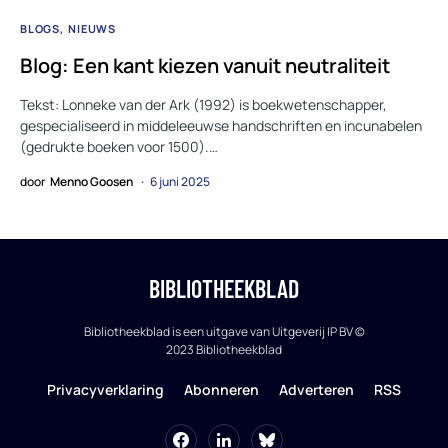
BLOGS
NIEUWS
Blog: Een kant kiezen vanuit neutraliteit
Tekst: Lonneke van der Ark (1992) is boekwetenschapper,
gespecialiseerd in middeleeuwse handschriften en incunabelen
(gedrukte boeken voor 1500).…
door
Menno Goosen
6 juni 2025
BIBLIOTHEEKBLAD
Bibliotheekblad is een uitgave van Uitgeverij IP BV ©
2023 Bibliotheekblad
Privacyverklaring
Abonneren
Adverteren
RSS