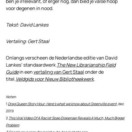
ben je irrelevant, of erger nog, dan bied je valse hoop
voor degenen in nood.
Tekst: David Lankes
Vertaling: Gert Staal
Onlangs verscheen de Nederlandse editie van David
Lankes’ standaardwerk
The New Librarianship Field
Guide
in een
vertaling van Gert Staal
onder de
titel.
Veldgids voor Nieuw Bibliotheekwerk
.
Noten
1
Drag Queen Story Hour: Here’s what we know about Greenville event,
dec
2019
2
This Viral Video Of A Racist Soap Dispenser Reveals A Much, Much Bigger
Problem