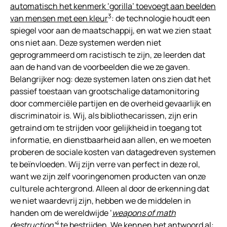
automatisch het kenmerk ‘gorilla’ toevoegt aan beelden
3
van mensen met een kleur
: de technologie houdt een
spiegel voor aan de maatschappij, en wat we zien staat
ons niet aan. Deze systemen werden niet
geprogrammeerd om racistisch te zijn, ze leerden dat
aan de hand van de voorbeelden die we ze gaven.
Belangrijker nog: deze systemen laten ons zien dat het
passief toestaan van grootschalige datamonitoring
door commerciële partijen en de overheid gevaarlijk en
discriminatoir is. Wij, als bibliothecarissen, zijn erin
getraind om te strijden voor gelijkheid in toegang tot
informatie, en dienstbaarheid aan allen, en we moeten
proberen de sociale kosten van datagedreven systemen
te beïnvloeden. Wij zijn verre van perfect in deze rol,
want we zijn zelf vooringenomen producten van onze
culturele achtergrond. Alleen al door de erkenning dat
we niet waardevrij zijn, hebben we de middelen in
handen om de wereldwijde ‘
weapons of math
4
destruction
’
te bestrijden. We kennen het antwoord al: