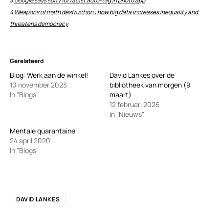
3
Google says sorry for racist auto-tag in photo app
4
Weapons of math destruction : how big data increases inequality and
threatens democracy
Gerelateerd
Blog: Werk aan de winkel!
David Lankes over de
10 november 2023
bibliotheek van morgen (9
In "Blogs"
maart)
12 februari 2026
In "Nieuws"
Mentale quarantaine
24 april 2020
In "Blogs"
DAVID LANKES