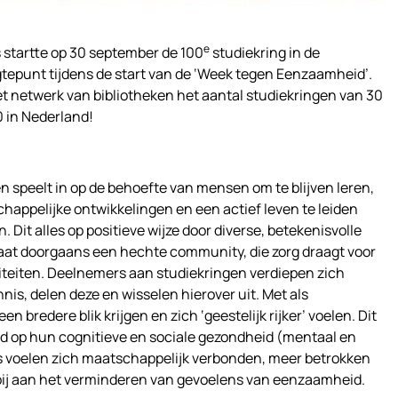
e
startte op 30 september de 100
studiekring in de
gtepunt tijdens de start van de ‘Week tegen Eenzaamheid’.
n het netwerk van bibliotheken het aantal studiekringen van 30
0 in Nederland!
 speelt in op de behoefte van mensen om te blijven leren,
chappelijke ontwikkelingen en een actief leven te leiden
 Dit alles op positieve wijze door diverse, betekenisvolle
aat doorgaans een hechte community, die zorg draagt voor
iviteiten. Deelnemers aan studiekringen verdiepen zich
s, delen deze en wisselen hierover uit. Met als
en bredere blik krijgen en zich ‘geestelijk rijker’ voelen. Dit
oed op hun cognitieve en sociale gezondheid (mentaal en
s voelen zich maatschappelijk verbonden, meer betrokken
 bij aan het verminderen van gevoelens van eenzaamheid.