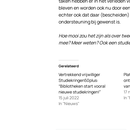
taken hebben er in het verleden v
bleven en worden ook nu door een 
echter ook dat daar (bescheiden) 
ondersteuning bij gewenst is.
Hoe mooi zou het zijn als over twe
mee? Meer weten? Ook een studiek
Gerelateerd
Vertrekkend vrijwilliger
Pla
Studiekringen50plus:
ont
“Bibliotheken start vooral
van
nieuwe studiekringen!”
17
15 juli 2022
In 
In "Nieuws"