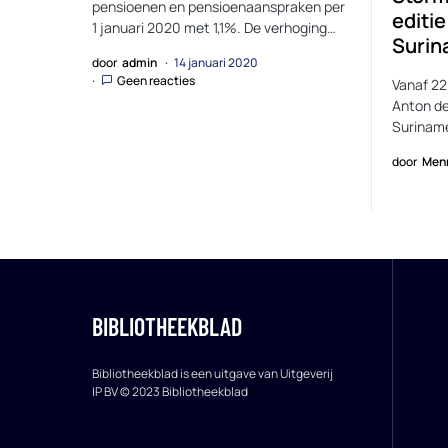
pensioenen en pensioenaanspraken per
editie
1 januari 2020 met 1,1%. De verhoging…
Suri
door
admin
14 januari 2020
Geen reacties
Vanaf 22
Anton de
Suriname
door
Men
BIBLIOTHEEKBLAD
Bibliotheekblad is een uitgave van Uitgeverij
IP BV © 2023 Bibliotheekblad