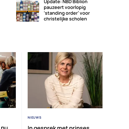
Update: NBD Biblion
pauzeert voorlopig
‘standing order’ voor
christelijke scholen
NIEUWS
.nu
In gesprek met prinses