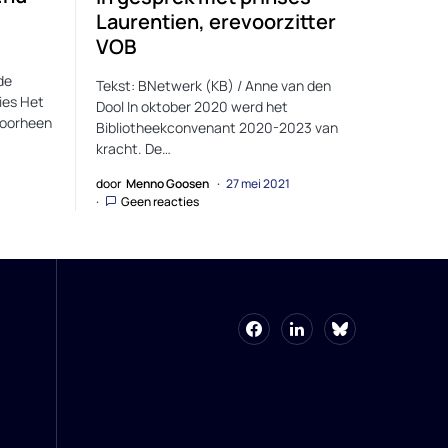
Laurentien, erevoorzitter
VOB
de
Tekst: BNetwerk (KB) / Anne van den
ies Het
Dool In oktober 2020 werd het
voorheen
Bibliotheekconvenant 2020-2023 van
kracht. De…
door
Menno Goosen
27 mei 2021
Geen reacties