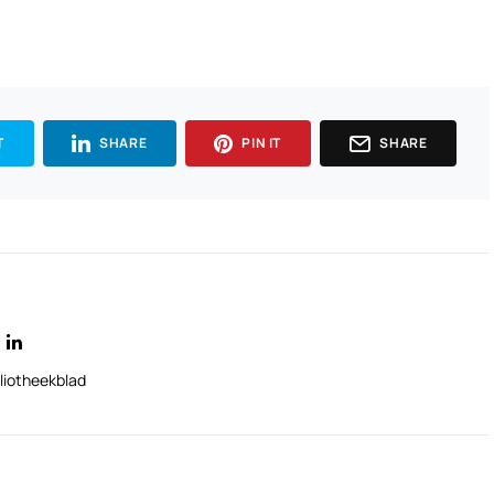
T
SHARE
PIN IT
SHARE
liotheekblad