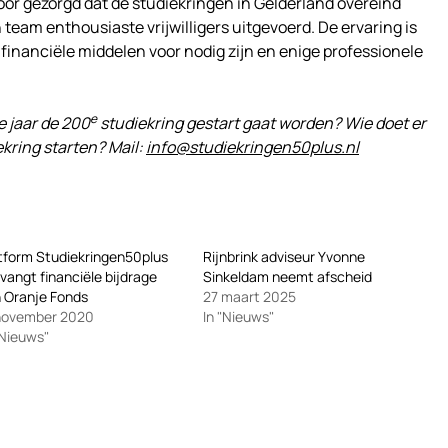
oor gezorgd dat de studiekringen in Gelderland overeind
team enthousiaste vrijwilligers uitgevoerd. De ervaring is
financiële middelen voor nodig zijn en enige professionele
e
e jaar de 200
studiekring gestart gaat worden? Wie doet er
ring starten? Mail:
info@studiekringen50plus.nl
tform Studiekringen50plus
Rijnbrink adviseur Yvonne
vangt financiële bijdrage
Sinkeldam neemt afscheid
 Oranje Fonds
27 maart 2025
 november 2020
In "Nieuws"
"Nieuws"