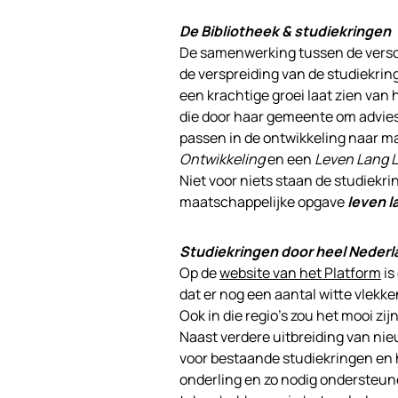
De Bibliotheek & studiekringen
De samenwerking tussen de versch
de verspreiding van de studiekrin
een krachtige groei laat zien van 
die door haar gemeente om advies
passen in de ontwikkeling naar m
Ontwikkeling
en een
Leven Lang 
Niet voor niets staan de studiekr
maatschappelijke opgave
leven l
Studiekringen door heel Nederl
Op de
website van het Platform
is
dat er nog een aantal witte vlekk
Ook in die regio’s zou het mooi zi
Naast verdere uitbreiding van nie
voor bestaande studiekringen en 
onderling en zo nodig ondersteun