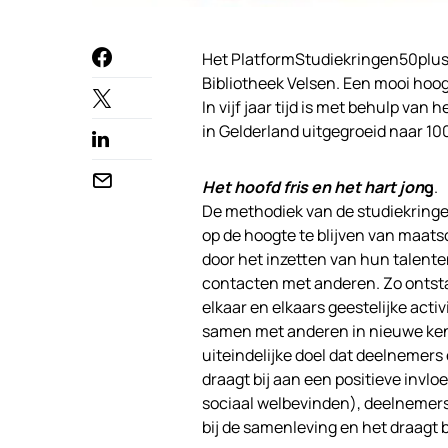
Het PlatformStudiekringen50plus 
Bibliotheek Velsen. Een mooi hoo
In vijf jaar tijd is met behulp va
in Gelderland uitgegroeid naar 10
Het hoofd fris en het hart jon
g
.
De methodiek van de studiekringen
op de hoogte te blijven van maats
door het inzetten van hun talenten.
contacten met anderen. Zo ontst
elkaar en elkaars geestelijke act
samen met anderen in nieuwe kenni
uiteindelijke doel dat deelnemers e
draagt bij aan een positieve invl
sociaal welbevinden), deelnemer
bij de samenleving en het draagt