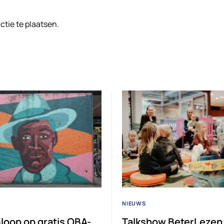
tie te plaatsen.
NIEUWS
loop op gratis OBA-
Talkshow BeterLezen