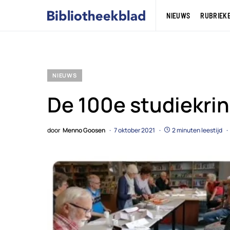
NIEUWS
RUBRIEK
NIEUWS
De 100e studiekring
door
Menno Goosen
7 oktober 2021
2 minuten leestijd