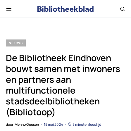
NIEUWS
De Bibliotheek Eindhoven
bouwt samen met inwoners
en partners aan
multifunctionele
stadsdeelbibliotheken
(Bibliotoop)
door
Menno Goosen
15 mei 2024
3 minuten leestijd