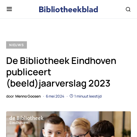
NIEUWS
De Bibliotheek Eindhoven
publiceert
(beeld)jaarverslag 2023
door
Menno Goosen
6 mei 2024
1 minuut leestijd