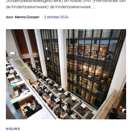
(Kinderboekenweekgeschenk) en Noëlle Smit (Prentenboek van
de Kinderboekenweek) de Kinderboekenweek.…
door
Menno Goosen
2 oktober 2024
NIEUWS