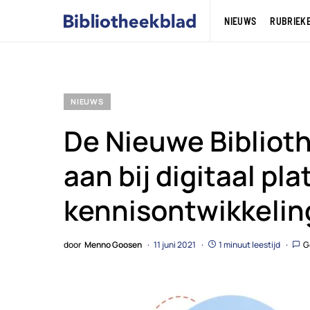
NIEUWS
RUBRIEK
NIEUWS
De Nieuwe Biblioth
aan bij digitaal pl
kennisontwikkelin
door
Menno Goosen
11 juni 2021
1 minuut leestijd
G