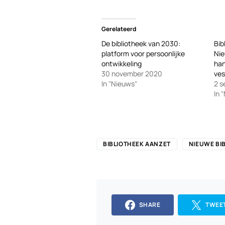
Gerelateerd
De bibliotheek van 2030:
Bib
platform voor persoonlijke
Nie
ontwikkeling
han
30 november 2020
ves
In "Nieuws"
2 s
In 
BIBLIOTHEEK AANZET
NIEUWE BI
SHARE
TWEE