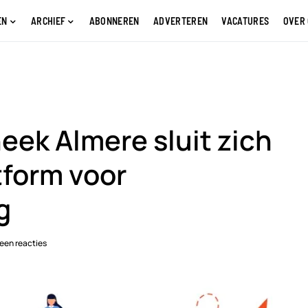
EN
ARCHIEF
ABONNEREN
ADVERTEREN
VACATURES
OVER
eek Almere sluit zich
atform voor
g
een reacties