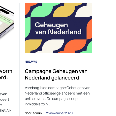
NIEUWS
svorm
Campagne Geheugen van
erd:
Nederland gelanceerd
Vandaag is de campagne Geheugen van
Nederland officieel gelanceerd met een
 even
online event. De campagne loopt
uceert
inmiddels zo’n…
e
het AI-
door
admin
25 november 2020