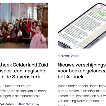
NIEUWS
VIDEO
otheek Gelderland Zuid
Nieuwe verschijning
iseert een magische
voor boeken gelance
 in de Stevenskerk
het AI-boek
p 16 november krijgen
(Video onder bericht, laden kan
iefhebbers de kans om de nacht
duren) Maven Publishing introd
brengen in de monumentale…
samen met Typetone een nieuw
verschijningsvorm voor boeken: 
no Goosen
28 oktober 2024
boek.…