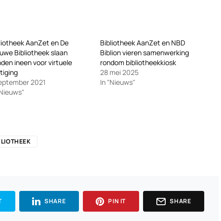
liotheek AanZet en De
Bibliotheek AanZet en NBD
uwe Bibliotheek slaan
Biblion vieren samenwerking
den ineen voor virtuele
rondom bibliotheekkiosk
tiging
28 mei 2025
eptember 2021
In "Nieuws"
"Nieuws"
BLIOTHEEK
T
SHARE
PIN IT
SHARE