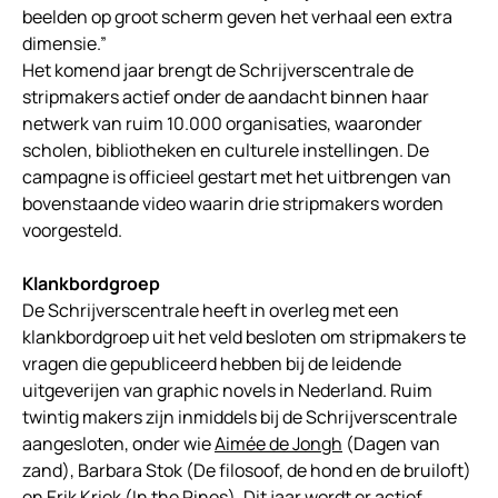
beelden op groot scherm geven het verhaal een extra
dimensie.”
Het komend jaar brengt de Schrijverscentrale de
stripmakers actief onder de aandacht binnen haar
netwerk van ruim 10.000 organisaties, waaronder
scholen, bibliotheken en culturele instellingen. De
campagne is officieel gestart met het uitbrengen van
bovenstaande video waarin drie stripmakers worden
voorgesteld.
Klankbordgroep
De Schrijverscentrale heeft in overleg met een
klankbordgroep uit het veld besloten om stripmakers te
vragen die gepubliceerd hebben bij de leidende
uitgeverijen van graphic novels in Nederland. Ruim
twintig makers zijn inmiddels bij de Schrijverscentrale
aangesloten, onder wie
Aimée de Jongh
(Dagen van
zand), Barbara Stok (De filosoof, de hond en de bruiloft)
en
Erik Kriek
(In the Pines). Dit jaar wordt er actief