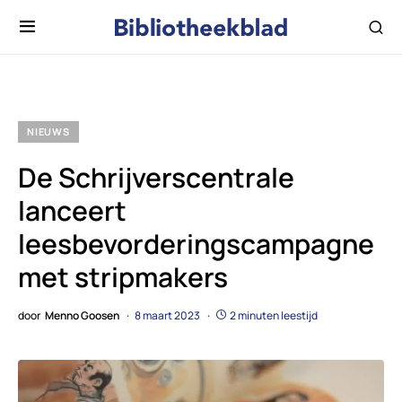
NIEUWS
De Schrijverscentrale
lanceert
leesbevorderingscampagne
met stripmakers
door
Menno Goosen
8 maart 2023
2 minuten leestijd