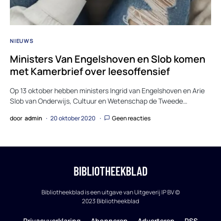
NIEUWS
Ministers Van Engelshoven en Slob komen
met Kamerbrief over leesoffensief
Op 13 oktober hebben ministers Ingrid van Engelshoven en Arie
Slob van Onderwijs, Cultuur en Wetenschap de Tweede…
door
admin
20 oktober 2020
Geen reacties
BIBLIOTHEEKBLAD
Bibliotheekblad is een uitgave van Uitgeverij IP BV ©
2023 Bibliotheekblad
Privacyverklaring
Abonneren
Adverteren
RSS