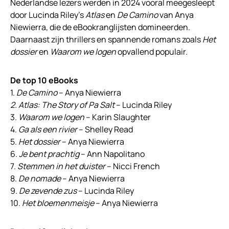
Nederlandse lezers werden in 2024 vooral meegesleept
door Lucinda Riley’s
Atlas
en
De Camino
van Anya
Niewierra, die de eBookranglijsten domineerden.
Daarnaast zijn thrillers en spannende romans zoals
Het
dossier
en
Waarom we logen
opvallend populair.
De top 10 eBooks
1.
De Camino
– Anya Niewierra
2. Atlas: The Story of Pa Salt
– Lucinda Riley
3.
Waarom we logen
– Karin Slaughter
4.
Ga als een rivier
– Shelley Read
5.
Het dossier
– Anya Niewierra
6.
Je bent prachtig
– Ann Napolitano
7.
Stemmen in het duister
– Nicci French
8.
De nomade
– Anya Niewierra
9.
De zevende zus
– Lucinda Riley
10.
Het bloemenmeisje
– Anya Niewierra