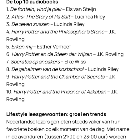
De top 10 audiobooks
1.
De fontein, vind je plek
– Els van Steijn
2.
Atlas: The Story of Pa Salt
– Lucinda Riley
3.
De zeven zussen
– Lucinda Riley
4.
Harry Potter and the Philosopher’s Stone
– J.K.
Rowling
5.
Erken mij
– Esther Verhoef
6.
Harry Potter en de Steen der Wijzen
– J.K. Rowling
7.
Socrates op sneakers
– Elke Wiss
8.
De geheimen van de kostschool
– Lucinda Riley
9.
Harry Potter and the Chamber of Secrets
– J.K.
Rowling
10.
Harry Potter and the Prisoner of Azkaban
– J.K.
Rowling
Lifestyle leesgewoonten: groei en trends
Nederlandse lezers genieten steeds vaker van hun
favoriete boeken op elk moment van de dag. Met name
in de avonduren (tussen 21:00 en 23:00 uur) worden