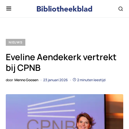
NIEUWS
Eveline Aendekerk vertrekt
bij CPNB
door
Menno Goosen
23 januari 2026
2 minuten leestijd