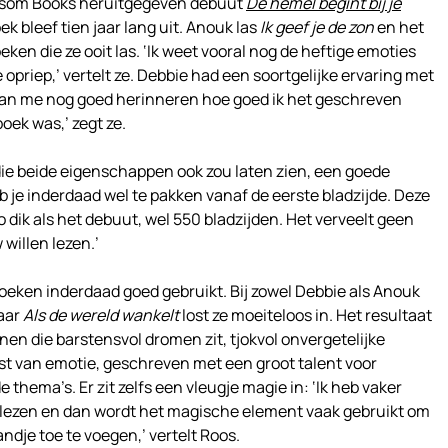
ossom Books heruitgegeven debuut
De hemel begint bij je
k bleef tien jaar lang uit. Anouk las
Ik geef je de zon
en het
eken die ze ooit las. ‘Ik weet vooral nog de heftige emoties
me opriep,’ vertelt ze. Debbie had een soortgelijke ervaring met
k kan me nog goed herinneren hoe goed ik het geschreven
oek was,’ zegt ze.
ie beide eigenschappen ook zou laten zien, een goede
heb je inderdaad wel te pakken vanaf de eerste bladzijde. Deze
 dik als het debuut, wel 550 bladzijden. Het verveelt geen
willen lezen.’
boeken inderdaad goed gebruikt. Bij zowel Debbie als Anouk
aar
Als de wereld wankelt
lost ze moeiteloos in. Het resultaat
en die barstensvol dromen zit, tjokvol onvergetelijke
st van emotie, geschreven met een groot talent voor
hema’s. Er zit zelfs een vleugje magie in: ‘Ik heb vaker
lezen en dan wordt het magische element vaak gebruikt om
dje toe te voegen,’ vertelt Roos.