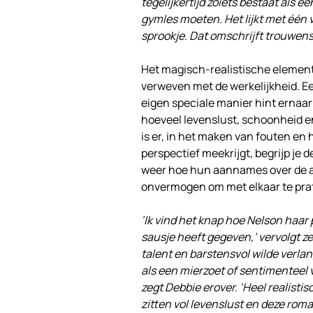
tegelijkertijd zoiets bestaat als
gymles moeten. Het lijkt met één v
sprookje. Dat omschrijft trouwens 
Het magisch-realistische element 
verweven met de werkelijkheid. Ee
eigen speciale manier hint ernaar 
hoeveel levenslust, schoonheid en
is er, in het maken van fouten en 
perspectief meekrijgt, begrijp je
weer hoe hun aannames over de an
onvermogen om met elkaar te prate
‘Ik vind het knap hoe Nelson haar
sausje heeft gegeven,’ vervolgt ze.
talent en barstensvol wilde verla
als een mierzoet of sentimenteel v
zegt Debbie erover. ‘Heel realist
zitten vol levenslust en deze roman