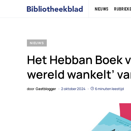
NIEUWS
RUBRIEK
NIEUWS
Het Hebban Boek va
wereld wankelt’ v
door
Gastblogger
2 oktober 2024
6 minuten leestijd