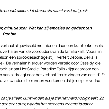
 te benadrukken dat de wereld naast verdrietig ook
der, minutieuzer. Wat kan zij emoties en gedachten
 – Debbie
 verhaal afgewisseld met hier en daar een krantenknipsels,
 verhalen van de voorouders van de familie Fall. ‘Vooral in
son een sprookjesachtige stijl,’ vertelt Debbie. De Falls
ek. De verhalen hierover worden verteld door Cassidy, die
ek is naar Het Stadje. Paradise Falls krijgt daardoor een
aan bijdraagt door het verhaal ‘los te zingen van de tijd’. Er
duivelswinden die kunnen voorkomen dat je de plek verlaat
 dat je alleen kunt vinden als je ziel het hard nodig heeft. Zo
ook echt over, waarbij het niet eens vreemd is dat er