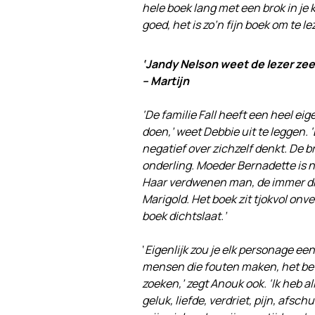
hele boek lang met een brok in je 
goed, het is zo’n fijn boek om te l
‘Jandy Nelson weet de lezer ze
– Martijn
‘De familie Fall heeft een heel ei
doen,’ weet Debbie uit te leggen. ‘
negatief over zichzelf denkt. De 
onderling. Moeder Bernadette is n
Haar verdwenen man, de immer d
Marigold. Het boek zit tjokvol onver
boek dichtslaat.’
‘
Eigenlijk zou je elk personage ee
mensen die fouten maken, het be
zoeken,’ zegt Anouk ook. ‘Ik heb a
geluk, liefde, verdriet, pijn, afsc