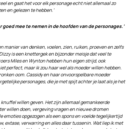
keel en gaat het voor elk personage echt niet allemaal zo
ezen en gelezen te hebben.’
er goed mee te nemen in de hoofden van de personages.’
gen manier van denken, voelen, zien, ruiken, proeven en zelfs
Dizzy is een knettergek en bijzonder meisje dat veel te
broers Miles en Wynton hebben hun eigen strijd, ook
iet perfect, maar ik zou haar wel als moeder willen hebben.
ronken oom. Cassidy en haar onvoorspelbare moeder
getelijke personages, die je met spijt achter je laat als je het
n knuffel willen geven. Het zijn allemaal gemankeerde
ter willen doen, vergeving vragen en nieuwe dromen
lle emoties opgezogen als een spons en voelde tegelijkertijd
huw, extase, verwarring en alles daar tussenin. Wat liep ik met