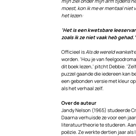
mijn ziel onder mijn arm tijdens he
moest, kon ik me er mentaal niet 
het lezen:
‘Het is een kwetsbare leeservar
zoals ik ze niet vaak heb gehad.’
Officieel is
Als de wereld wankelt
worden. ‘Hou je van feelgoodromans
dit boek lezen,’ pitcht Debbie. ‘Ze
puzzel gaande die iedereen kan b
een gebonden versie met kleur op 
als het verhaal zelf.
Over de auteur
Jandy Nelson (1965) studeerde Cre
Daarna verhuisde ze voor een jaar
literatuurtheorie te studeren. Aa
poëzie. Ze werkte dertien jaar als