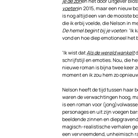
je de zon
en het door uitgever Bl
voeten
in 2015, maar een nieuw boe
is nog altijd een van de mooiste bo
die ik erbij voelde, die Nelson in 
De hemel begint bij je voeten
: ‘I
vond en hoe diep emotioneel het b
‘Ik wist dat
Als de wereld wankelt
d
schrijfstijl en emoties. Nou, die 
nieuwe roman is bijna twee keer zo
moment en ik zou hem zo opnieuw 
Nelson heeft de tijd tussen haar 
waren de verwachtingen hoog, m
is een roman voor (jong)volwassen
personages en uit zijn voegen bar
beeldende zinnen en diepgravende t
magisch-realistische verhalen ge
een vervreemdend, unheimisch ran