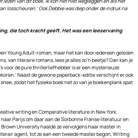
t lezen van dit boek. Ik kon het niet wegleggen en als het
van losscheuren.’ Ook Debbie was diep onder de indruk na
ing, die toch kracht geeft. Het was een leeservaring
een Young Adult-roman, maar het kan door iedereen gelezen
, van literaire romans, lees je alles zo’n beetje? Dan kan je
lfs voor de pure thrillerliefhebber is er een mysterieuze
ekoren.’ Naast de gewone paperback-editie verschijnt er ook
snee, zodat het fysieke boek net zo van je boekenplank spat
ative writing en Comparative literature in New York.
 naar Parijs om daar aan de Sorbonne Franse literatuur en
n Brown University haalde ze vervolgens haar master in
 literair agent, tot ze aan een tweede master begon, Writing