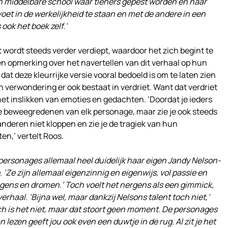
 een middelbare school waar tieners gepest worden en naar
oet in de werkelijkheid te staan en met de andere in een
ook het boek zelf.’
wordt steeds verder verdiept, waardoor het zich begint te
n opmerking over het navertellen van dit verhaal op hun
dat deze kleurrijke versie vooral bedoeld is om te laten zien
 verwondering er ook bestaat in verdriet. Want dat verdriet
het inslikken van emoties en gedachten. ‘Doordat je ieders
 de beweegredenen van elk personage, maar zie je ook steeds
deren niet kloppen en zie je de tragiek van hun
n,’ vertelt Roos.
 personages allemaal heel duidelijk haar eigen Jandy Nelson-
 ‘Ze zijn allemaal eigenzinnig en eigenwijs, vol passie en
ngens en dromen.’ Toch voelt het nergens als een gimmick,
erhaal. ‘Bijna wel, maar dankzij Nelsons talent toch niet,’
isch is het niet, maar dat stoort geen moment. De personages
 lezen geeft jou ook even een duwtje in de rug. Al zit je het