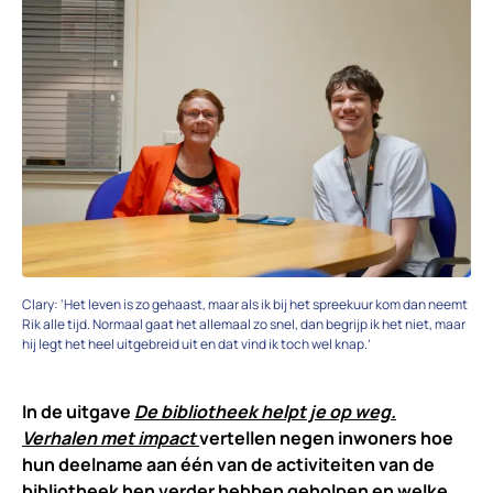
Clary: ‘Het leven is zo gehaast, maar als ik bij het spreekuur kom dan neemt
Rik alle tijd. Normaal gaat het allemaal zo snel, dan begrijp ik het niet, maar
hij legt het heel uitgebreid uit en dat vind ik toch wel knap.’
In de uitgave
De bibliotheek helpt je op weg.
Verhalen met impact
vertellen negen inwoners hoe
hun deelname aan één van de activiteiten van de
bibliotheek hen verder hebben geholpen en welke