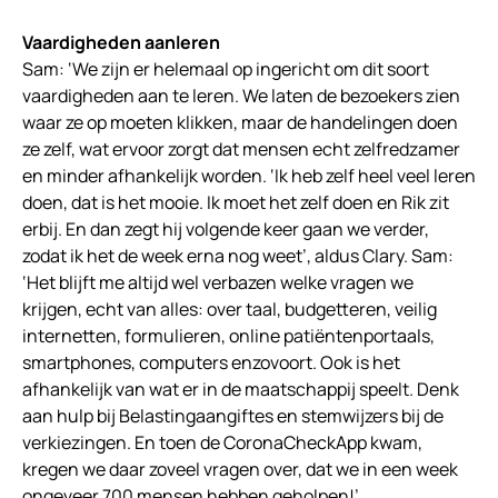
Vaardigheden aanleren
Sam: ‘We zijn er helemaal op ingericht om dit soort
vaardigheden aan te leren. We laten de bezoekers zien
waar ze op moeten klikken, maar de handelingen doen
ze zelf, wat ervoor zorgt dat mensen echt zelfredzamer
en minder afhankelijk worden. ‘Ik heb zelf heel veel leren
doen, dat is het mooie. Ik moet het zelf doen en Rik zit
erbij. En dan zegt hij volgende keer gaan we verder,
zodat ik het de week erna nog weet’, aldus Clary. Sam:
‘Het blijft me altijd wel verbazen welke vragen we
krijgen, echt van alles: over taal, budgetteren, veilig
internetten, formulieren, online patiëntenportaals,
smartphones, computers enzovoort. Ook is het
afhankelijk van wat er in de maatschappij speelt. Denk
aan hulp bij Belastingaangiftes en stemwijzers bij de
verkiezingen. En toen de CoronaCheckApp kwam,
kregen we daar zoveel vragen over, dat we in een week
ongeveer 700 mensen hebben geholpen!’