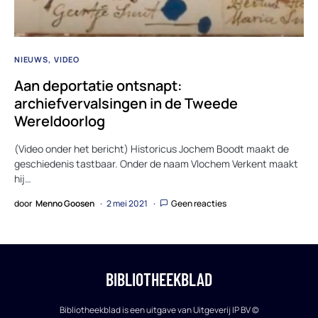
NIEUWS
VIDEO
Aan deportatie ontsnapt:
archiefvervalsingen in de Tweede
Wereldoorlog
(Video onder het bericht) Historicus Jochem Boodt maakt de
geschiedenis tastbaar. Onder de naam Vlochem Verkent maakt
hij…
door
Menno Goosen
2 mei 2021
Geen reacties
BIBLIOTHEEKBLAD
Bibliotheekblad is een uitgave van Uitgeverij IP BV ©