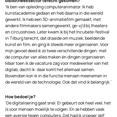
bibliotheeksector terecht gekomen?
‘Ik ben van opleiding computeranimator. Ik heb
kunstacademie gedaan en heb daarna in die wereld
gewerkt. Ik heb een 3D-animatiefilm gemaakt, met
andere filmmakers samengewerkt, ge-vj’d bij theaters
en circusshows. Later kwam ik bij het Incubate-festival
in Tilburg terecht, dat draaide om muziek, beeldende
kunst en film, en ging ik steeds meer organiseren. Voor
mijn gevoel deed ik zo twee verschillende dingen: met
de computer van alles maken én dingen organiseren.
Maar toen ik de vacature zag voor medewerker van het
digilab, dacht ik: daar komt het allemaal samen.
Bovendien kon ik in die functie mensen meenemen in
de wereld van de technologie. Ook dat vind ik belangrijk.’
Hoe bedoel je?
‘De digitalisering gaat snel. Er gebeurt ook heel veel, het
is voor mensen moeilijk te volgen. En ze hebben vaak
een aversie tegen computers. Dat had ik vroeger zelf