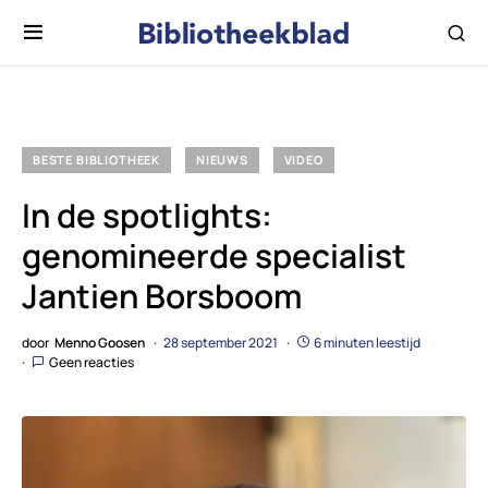
BESTE BIBLIOTHEEK
NIEUWS
VIDEO
In de spotlights:
genomineerde specialist
Jantien Borsboom
door
Menno Goosen
28 september 2021
6 minuten leestijd
Geen reacties