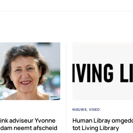
NIEUWS
VIDEO
rink adviseur Yvonne
Human Libray omged
ldam neemt afscheid
tot Living Library