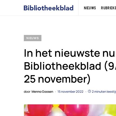
NIEUWS
RUBRIEK
NIEUWS
In het nieuwste n
Bibliotheekblad (9
25 november)
door
Menno Goosen
15 november 2022
2 minuten leestij