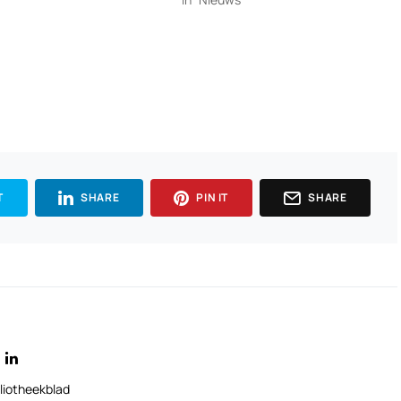
T
SHARE
PIN IT
SHARE
liotheekblad