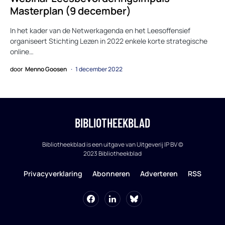
Masterplan (9 december)
In het kader van de Netwerkagenda en het Leesoffensief
organiseert Stichting Lezen in 2022 enkele korte strategische
online…
door
Menno Goosen
1 december 2022
BIBLIOTHEEKBLAD
Bibliotheekblad is een uitgave van Uitgeverij IP BV ©
2023 Bibliotheekblad
Privacyverklaring
Abonneren
Adverteren
RSS