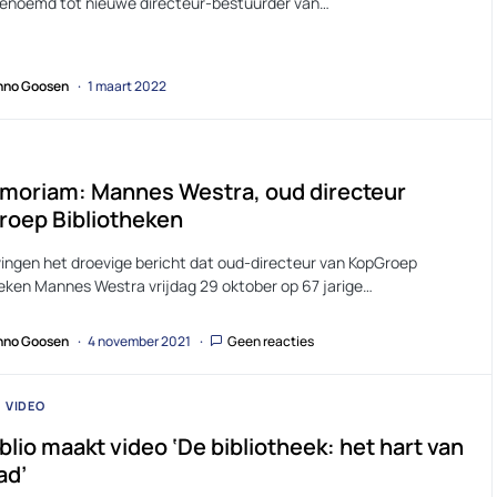
enoemd tot nieuwe directeur-bestuurder van…
no Goosen
1 maart 2022
moriam: Mannes Westra, oud directeur
roep Bibliotheken
ingen het droevige bericht dat oud-directeur van KopGroep
heken Mannes Westra vrijdag 29 oktober op 67 jarige…
no Goosen
4 november 2021
Geen reacties
VIDEO
blio maakt video ‘De bibliotheek: het hart van
ad’