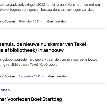
enteraadsverkiezingen 2022 komen eraan. Nú is het moment om
volksvertegenwoordigers en bestuurders te overtuigen van de…
no Goosen
18 oktober 2021
Geen reacties
sehuis: de nieuwe huiskamer van Texel
usief bibliotheek) in aanbouw
e afgelopen periode hard gewerkt aan de plannen voor een nieuwe
ting van Bibliotheek Texel (KopGroep…
no Goosen
2 augustus 2021
Geen reacties
VIDEO
nar Voorlezen BoekStartdag