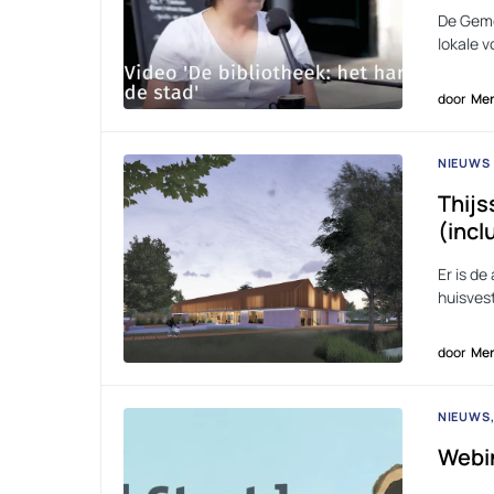
De Geme
lokale 
door
Men
NIEUWS
Thijs
(incl
Er is d
huisves
door
Men
NIEUWS
Webi