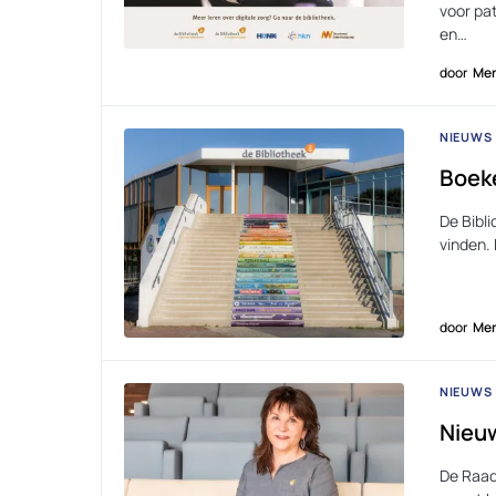
voor pa
en…
door
Men
NIEUWS
Boeke
De Bibli
vinden.
door
Men
NIEUWS
Nieuw
De Raad