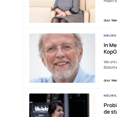
maart b
door
Men
NIEUWS
In Me
KopG
We ontv
Bibliot
door
Men
NIEUWS
Probi
de st