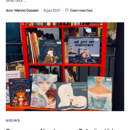
directeur.…
door
Menno Goosen
9 juni 2021
Geen reacties
NIEUWS