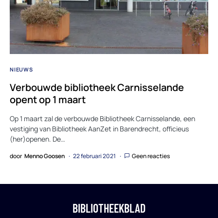
NIEUWS
Verbouwde bibliotheek Carnisselande
opent op 1 maart
Op 1 maart zal de verbouwde Bi­bli­o­theek Car­nis­se­lan­de, een
vestiging van Bibliotheek AanZet in Barendrecht, officieus
(her)openen. De…
door
Menno Goosen
22 februari 2021
Geen reacties
BIBLIOTHEEKBLAD