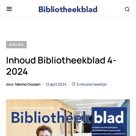
NIEUWS
Inhoud Bibliotheekblad 4-
2024
door
Menno Goosen
12 april 2024
3 minuten leestijd