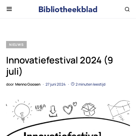
NIEUWS
Innovatiefestival 2024 (9
juli)
door
Menno Goosen
27 juni 2024
2 minuten leestijd