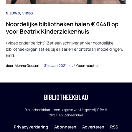
NIEUWS
VIDEO
Noordelijke bibliotheken halen € 6448 op
voor Beatrix Kinderziekenhuis
(Video onder bericht) Zet een schrijver en vier noordelijke
bibliotheekorganisaties bij elkaar en er ontstaan mooie dingen.
Eind…
door
Menno Goosen
31 maart 2021
Geen reacties
BIBLIOTHEEKBLAD
Bibliotheekblad is een uitgave van Uitgeverij IP BV ©
2023 Bibliotheekblad
Privacyverklaring
Abonneren
Adverteren
RSS