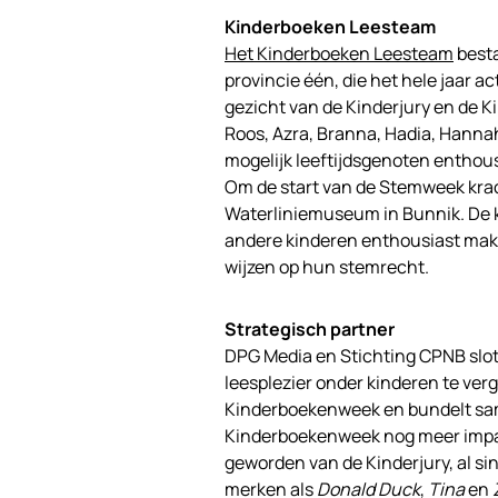
Kinderboeken Leesteam
Het Kinderboeken Leesteam
besta
provincie één, die het hele jaar ac
gezicht van de Kinderjury en de
Roos, Azra, Branna, Hadia, Hannah
mogelijk leeftijdsgenoten entho
Om de start van de Stemweek krach
Waterliniemuseum in Bunnik. De k
andere kinderen enthousiast make
wijzen op hun stemrecht.
Strategisch partner
DPG Media en Stichting CPNB slot
leesplezier onder kinderen te ver
Kinderboekenweek en bundelt sa
Kinderboekenweek nog meer impac
geworden van de Kinderjury, al sin
merken als
Donald Duck
,
Tina
en