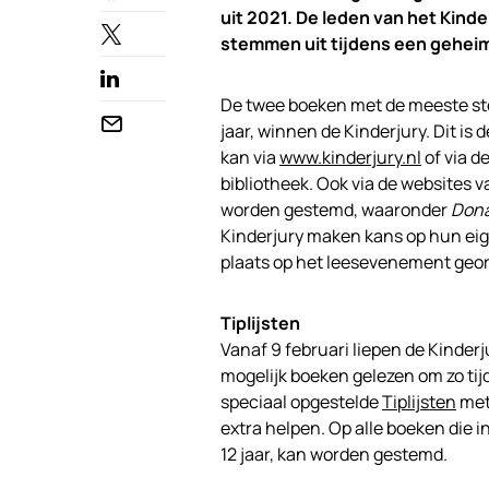
uit 2021. De leden van het Kin
stemmen uit tijdens een gehei
De twee boeken met de meeste stem
jaar, winnen de Kinderjury. Dit is
kan via
www.kinderjury.nl
of via d
bibliotheek.
Ook via de websites 
worden gestemd, waaronder
Dona
Kinderjury maken kans op hun eigen
plaats op het leesevenement geo
Tiplijsten
Vanaf 9 februari liepen de Kinder
mogelijk boeken gelezen om zo t
speciaal opgestelde
Tiplijsten
met 
extra helpen. Op alle boeken die i
12 jaar, kan worden gestemd.