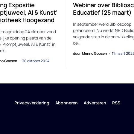
ng Expositie
Webinar over Biblios
ptjuweel, AI & Kunst’
Educatief (25 maart)
bliotheek Hoogezand
In september werd Biblioscoop
gelanceerd. Nu werkt NBD Bibli
erdagmiddag 24 oktober vond
volgende stap in de ontwikkelin
elijke opening plaats van de
de…
 ‘Promptjuweel, AI & Kunst’ in
eek…
door
Menno Goosen
11 maart 202
no Goosen
30 oktober 2024
Privacyverklaring
Abonneren
Adverteren
RSS