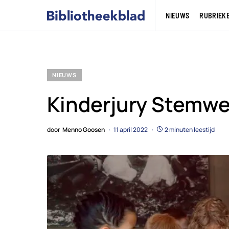
NIEUWS
RUBRIEK
NIEUWS
Kinderjury Stemwe
door
Menno Goosen
11 april 2022
2 minuten leestijd