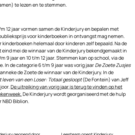
amen) te lezen en te stemmen.
t/m 12 jaar vormen samen de Kinderjury en bepalen met
 publieksprijs voor kinderboeken in ontvangst mag nemen.
oor kinderboeken helemaal door kinderen zelf bepaald. Na de
eind mei de winnaar van de Kinderjury bekendgemaakt in
/m 9 jaar en 10 t/m 12 jaar. Stemmen kan op school, via de
. In de categorie 6 t/m 9 jaar was vorig jaar
De Zoete Zusjes
nneke de Zoete de winnaar van de Kinderjury. In de
 leven van een Loser: Totaal gesloopt
(De Fontein) van Jeff
joor.
De uitreiking van vorig jaar is terug te vinden op het
ekenweek.
De Kinderjury wordt georganiseerd met de hulp
 NBD Biblion.
derjury geopend door
Leesteam opent Kinderjury