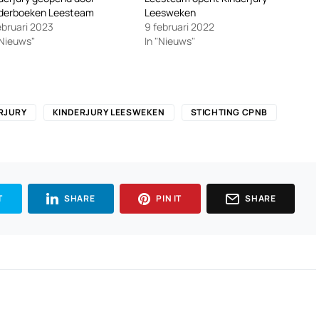
nderboeken Leesteam
Leesweken
ebruari 2023
9 februari 2022
"Nieuws"
In "Nieuws"
RJURY
KINDERJURY LEESWEKEN
STICHTING CPNB
T
SHARE
PIN IT
SHARE