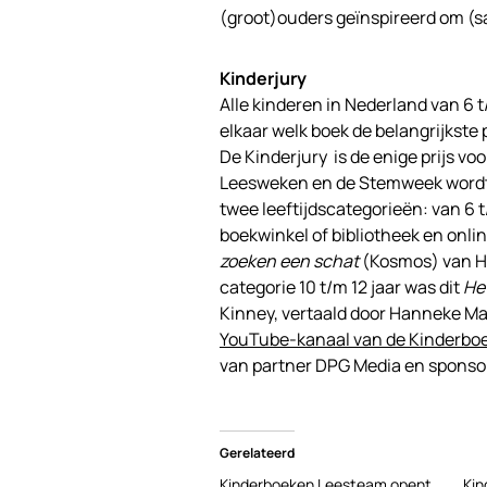
(groot)ouders geïnspireerd om (s
Kinderjury
Alle kinderen in Nederland van 6 
elkaar welk boek de belangrijkste
De Kinderjury is de enige prijs v
Leesweken en de Stemweek wordt 
twee leeftijdscategorieën: van 6 t
boekwinkel of bibliotheek en online
zoeken een schat
(Kosmos) van Ha
categorie 10 t/m 12 jaar was dit
Het
Kinney, vertaald door Hanneke Ma
YouTube-kanaal van de Kinderbo
van partner DPG Media en sponsor
Gerelateerd
Kinderboeken Leesteam opent
Kin