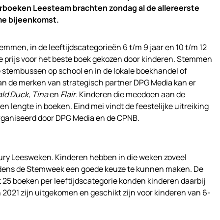
derboeken Leesteam brachten zondag al de allereerste
me bijeenkomst.
men, in de leeftijdscategorieën 6 t/m 9 jaar en 10 t/m 12
 de prijs voor het beste boek gekozen door kinderen. Stemmen
e stembussen op school en in de lokale boekhandel of
van de merken van strategisch partner DPG Media kan er
ld Duck
,
Tina
en
Flair
. Kinderen die meedoen aan de
 lengte in boeken. Eind mei vindt de feestelijke uitreiking
rganiseerd door DPG Media en de CPNB.
jury Leesweken. Kinderen hebben in die weken zoveel
ijdens de Stemweek een goede keuze te kunnen maken. De
25 boeken per leeftijdscategorie konden kinderen daarbij
n 2021 zijn uitgekomen en geschikt zijn voor kinderen van 6-