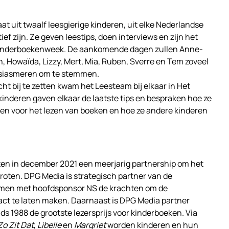
at uit twaalf leesgierige kinderen, uit elke Nederlandse
tief zijn. Ze geven leestips, doen interviews en zijn het
 Kinderboekenweek. De aankomende dagen zullen Anne-
, Howaïda, Lizzy, Mert, Mia, Ruben, Sverre en Tem zoveel
usiasmeren om te stemmen.
t bij te zetten kwam het Leesteam bij elkaar in Het
inderen gaven elkaar de laatste tips en bespraken hoe ze
n voor het lezen van boeken en hoe ze andere kinderen
en in december 2021 een meerjarig partnership om het
groten. DPG Media is strategisch partner van de
men met hoofdsponsor NS de krachten om de
t te laten maken. Daarnaast is DPG Media partner
ds 1988 de grootste lezersprijs voor kinderboeken. Via
Zo Zit Dat
,
Libelle
en
Margriet
worden kinderen en hun