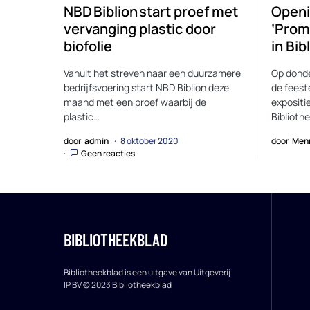
NBD Biblion start proef met
Openi
vervanging plastic door
‘Prom
biofolie
in Bi
Vanuit het streven naar een duurzamere
Op dond
bedrijfsvoering start NBD Biblion deze
de feest
maand met een proef waarbij de
expositie
plastic…
Biblioth
door
admin
8 oktober 2020
door
Men
Geen reacties
BIBLIOTHEEKBLAD
Bibliotheekblad is een uitgave van Uitgeverij
IP BV © 2023 Bibliotheekblad