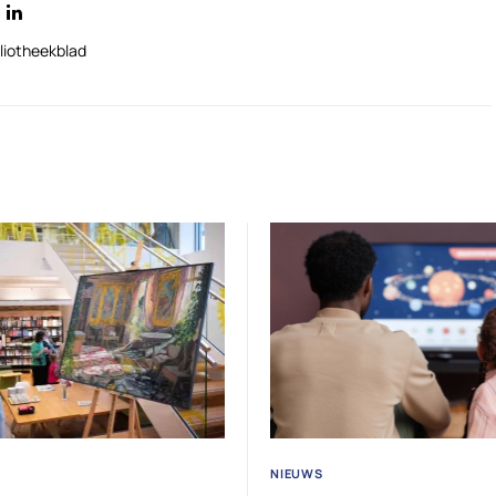
liotheekblad
NIEUWS