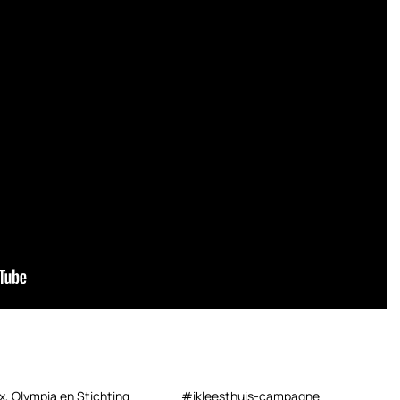
x, Olympia en Stichting
#ikleesthuis-campagne