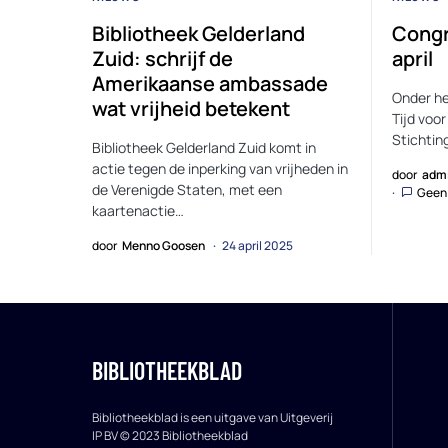
Bibliotheek Gelderland
Congr
Zuid: schrijf de
april
Amerikaanse ambassade
Onder het
wat vrijheid betekent
Tijd voor
Stichtin
Bibliotheek Gelderland Zuid komt in
actie tegen de inperking van vrijheden in
door
adm
de Verenigde Staten, met een
Geen 
kaartenactie…
door
Menno Goosen
24 april 2025
BIBLIOTHEEKBLAD
Bibliotheekblad is een uitgave van Uitgeverij
IP BV © 2023 Bibliotheekblad