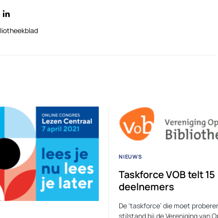
liotheekblad
NIEUWS
Taskforce VOB telt 15
deelnemers
De ‘taskforce’ die moet probere
stilstand bij de Vereniging van 