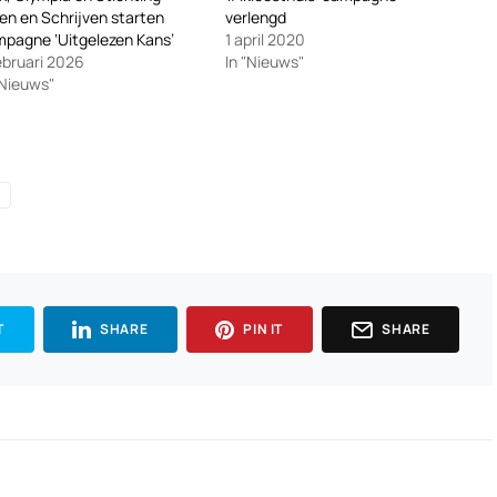
en en Schrijven starten
verlengd
pagne ‘Uitgelezen Kans’
1 april 2020
ebruari 2026
In "Nieuws"
"Nieuws"
T
SHARE
PIN IT
SHARE