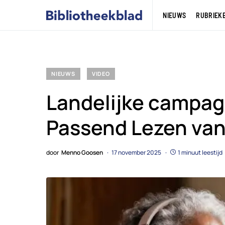
NIEUWS
RUBRIEK
NIEUWS
VIDEO
Landelijke campagne
Passend Lezen van
door
Menno Goosen
17 november 2025
1 minuut leestijd