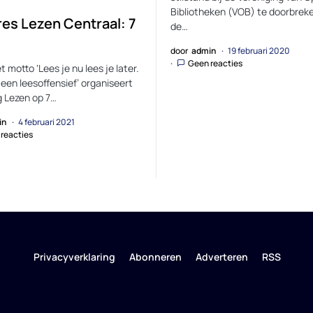
Bibliotheken (VOB) te doorbrek
es Lezen Centraal: 7
de…
door
admin
19 februari 2020
Geen reacties
 motto ‘Lees je nu lees je later.
 een leesoffensief’ organiseert
g Lezen op 7…
in
4 februari 2021
reacties
Privacyverklaring
Abonneren
Adverteren
RSS