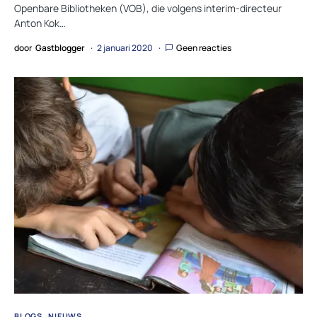
Openbare Bibliotheken (VOB), die volgens interim-directeur
Anton Kok…
door
Gastblogger
2 januari 2020
Geen reacties
BLOGS
NIEUWS