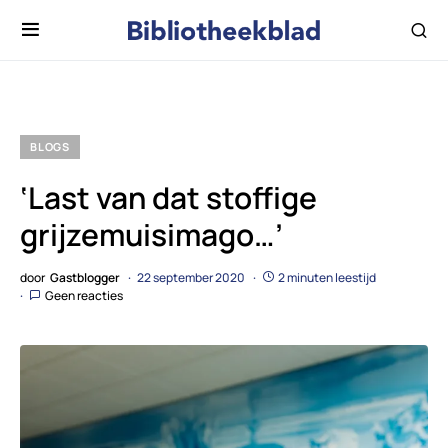
BLOGS
‘Last van dat stoffige
grijzemuisimago…’
door
Gastblogger
22 september 2020
2 minuten leestijd
Geen reacties