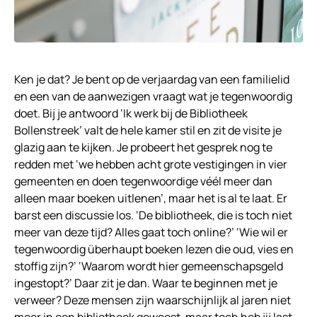
Ken je dat? Je bent op de verjaardag van een familielid
en een van de aanwezigen vraagt wat je tegenwoordig
doet. Bij je antwoord ‘Ik werk bij de Bibliotheek
Bollenstreek’ valt de hele kamer stil en zit de visite je
glazig aan te kijken. Je probeert het gesprek nog te
redden met ‘we hebben acht grote vestigingen in vier
gemeenten en doen tegenwoordige véél meer dan
alleen maar boeken uitlenen’, maar het is al te laat. Er
barst een discussie los. ‘De bibliotheek, die is toch niet
meer van deze tijd? Alles gaat toch online?’ ‘Wie wil er
tegenwoordig überhaupt boeken lezen die oud, vies en
stoffig zijn?’ ‘Waarom wordt hier gemeenschapsgeld
ingestopt?’ Daar zit je dan. Waar te beginnen met je
verweer? Deze mensen zijn waarschijnlijk al jaren niet
meer in een bibliotheek geweest, maar toch heb jij last