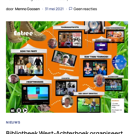
door
Menno Goosen
31 mei 2021
Geen reacties
NIEUWS
Bibliotheek West-Achterhoek organiseert