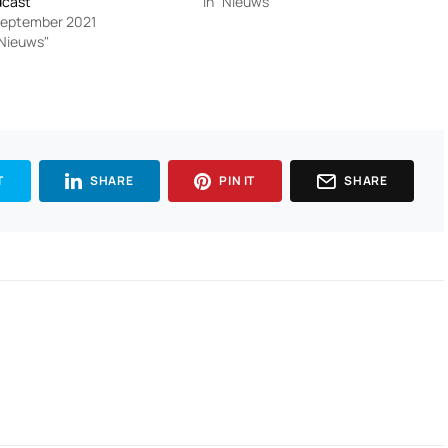
dcast
In "Nieuws"
september 2021
"Nieuws"
T
SHARE
PIN IT
SHARE