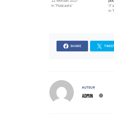
22 februari 2021
po
In "Podcasts"
17 
In 
SHARE
TWEE
AUTEUR
ADMIN