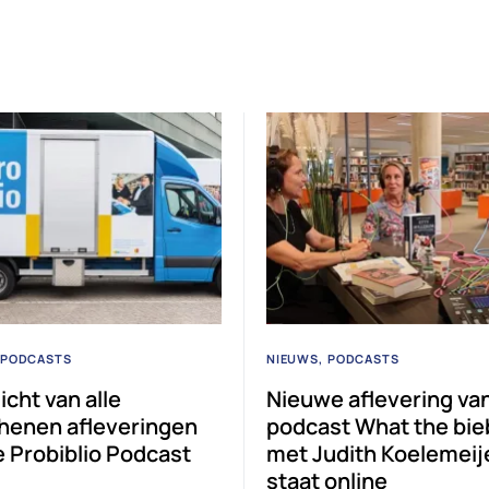
PODCASTS
NIEUWS
PODCASTS
cht van alle
Nieuwe aflevering va
henen afleveringen
podcast What the bie
e Probiblio Podcast
met Judith Koelemeij
staat online