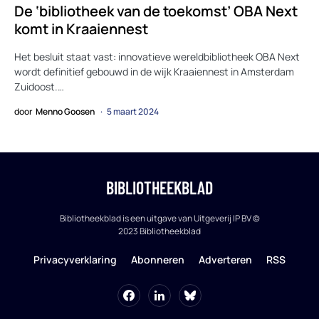
De ‘bibliotheek van de toekomst’ OBA Next
komt in Kraaiennest
Het besluit staat vast: innovatieve wereldbibliotheek OBA Next
wordt definitief gebouwd in de wijk Kraaiennest in Amsterdam
Zuidoost.…
door
Menno Goosen
5 maart 2024
BIBLIOTHEEKBLAD
Bibliotheekblad is een uitgave van Uitgeverij IP BV ©
2023 Bibliotheekblad
Privacyverklaring
Abonneren
Adverteren
RSS