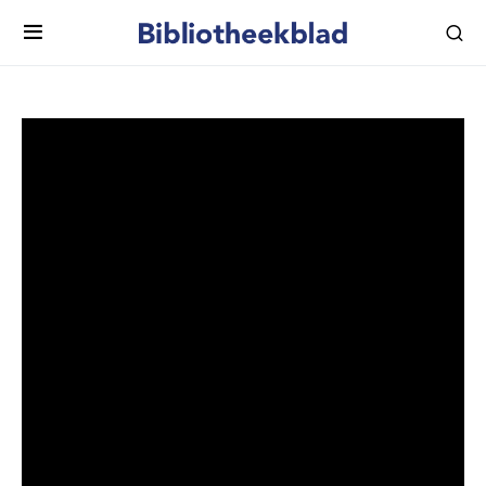
Naar een wendbare en
weerbare culturele en
creatieve sector
Hoe wendbaar en weerbaar is de Nederlandse
cultuursector? Een vraagstuk dat door de coronacrisis
des te urgenter is geworden. In deze livecast
presenteert de Raad voor Cultuur een nieuw advies over
de wendbaarheid en weerbaarheid van de cultuursector
aan Minister Van Engelshoven. Naast de presentatie