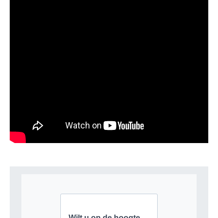
AUTEUR
MENNO GOOSEN
Hoofdredacteur Bibliotheekblad
GEEF EEN REACTIE
Je moet
ingelogd zijn op
om een reactie te plaatsen.