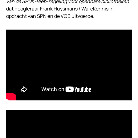
van de SPUK-Bieb-regeling voor openbare bibliotheken
dat hoogleraar Frank Huysmans / WareKennis in
opdracht van SPN en de VOB uitvoerde.