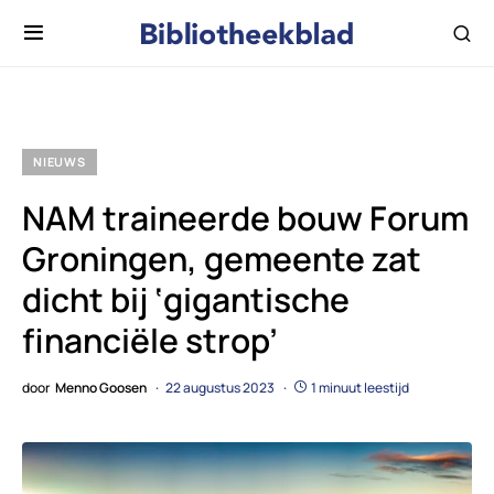
NIEUWS
NAM traineerde bouw Forum
Groningen, gemeente zat
dicht bij ‘gigantische
financiële strop’
door
Menno Goosen
22 augustus 2023
1 minuut leestijd