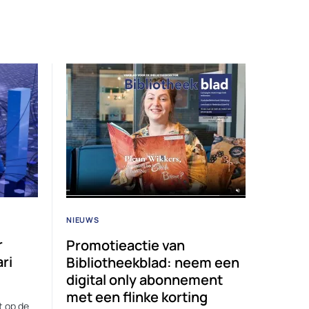
NIEUWS
r
Promotieactie van
ri
Bibliotheekblad: neem een
digital only abonnement
met een flinke korting
t op de