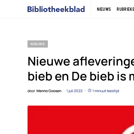
NIEUWS
RUBRIEK
NIEUWS
Nieuwe aflevering
bieb en De bieb is
door
Menno Goosen
1 juli 2022
1 minuut leestijd