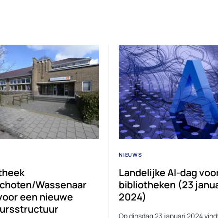
NIEUWS
otheek
Landelijke AI-dag voo
choten/Wassenaar
bibliotheken (23 janua
 voor een nieuwe
2024)
ursstructuur
Op dinsdag 23 januari 2024 vind