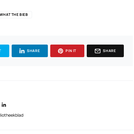
WHAT THE BIEB
T
SHARE
PIN IT
SHARE
liotheekblad