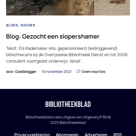
BLOGS
NIEUWS
Blog: Gezocht een slopershamer
Tekst: Els Rademaker-Vos, gepensioneerd (leidinggevend)
bibliothecaris bij de Overijsselse Bibliotheek Dienst en tot 2006
consulent voortgezet onderwijs. Vanaf…
door
Gastblogger
10 november 2021
Geen reacties
BIBLIOTHEEKBLAD
Bibliotheekblad is een uitgave van Uitgeverij IP BV ©
2023 Bibliotheekblad
Privacyverklaring
Abonneren
Adverteren
RSS