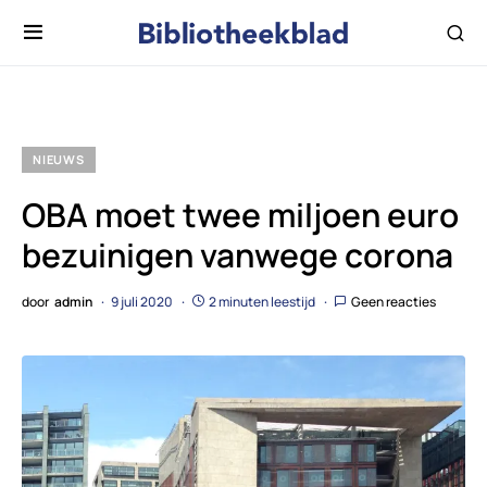
NIEUWS
OBA moet twee miljoen euro
bezuinigen vanwege corona
door
admin
9 juli 2020
2 minuten leestijd
Geen reacties