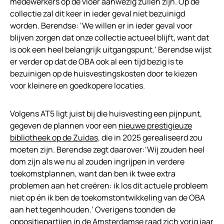
medewerkers op de vloer aanwezig zullen zijn. Op de
collectie zal dit keer in ieder geval niet bezuinigd
worden. Berendse: ‘We willen er in ieder geval voor
blijven zorgen dat onze collectie actueel blijft, want dat
is ook een heel belangrijk uitgangspunt.’ Berendse wijst
er verder op dat de OBA ook al een tijd bezig is te
bezuinigen op de huisvestingskosten door te kiezen
voor kleinere en goedkopere locaties.
Volgens AT5 ligt juist bij die huisvesting een pijnpunt,
gegeven de plannen voor een
nieuwe prestigieuze
bibliotheek op de Zuidas,
die in 2025 gerealiseerd zou
moeten zijn. Berendse zegt daarover:‘Wij zouden heel
dom zijn als we nu al zouden ingrijpen in verdere
toekomstplannen, want dan ben ik twee extra
problemen aan het creëren: ik los dit actuele probleem
niet op én ik ben de toekomstontwikkeling van de OBA
aan het tegenhouden.’ Overigens toonden de
oppositiepartijen in de Amsterdamse raad zich vorig jaar