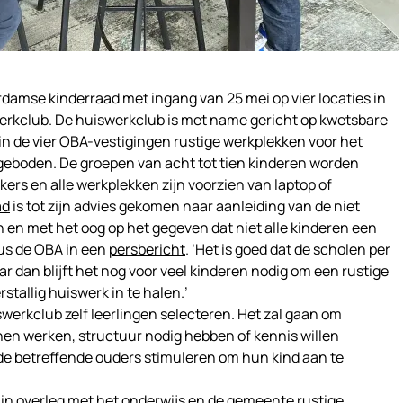
damse kinderraad met ingang van 25 mei op vier locaties in
erkclub. De huiswerkclub is met name gericht op kwetsbare
 in de vier OBA-vestigingen rustige werkplekken voor het
eboden. De groepen van acht tot tien kinderen worden
rs en alle werkplekken zijn voorzien van laptop of
ad
is tot zijn advies gekomen naar aanleiding van de niet
n en met het oog op het gegeven dat niet alle kinderen een
us de OBA in een
persbericht
. ‘Het is goed dat de scholen per
r dan blijft het nog voor veel kinderen nodig om een rustige
tallig huiswerk in te halen.’
erkclub zelf leerlingen selecteren. Het zal gaan om
nnen werken, structuur nodig hebben of kennis willen
 de betreffende ouders stimuleren om hun kind aan te
 in overleg met het onderwijs en de gemeente rustige