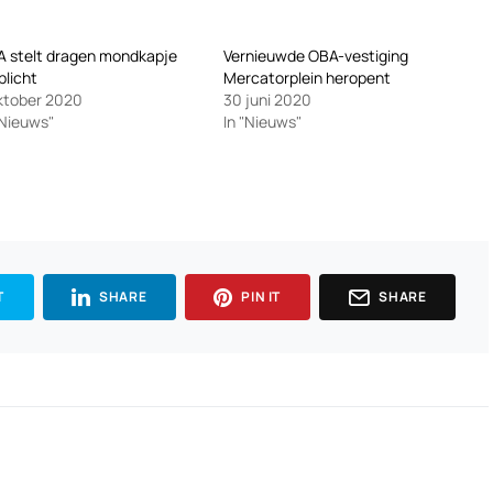
 stelt dragen mondkapje
Vernieuwde OBA-vestiging
plicht
Mercatorplein heropent
ktober 2020
30 juni 2020
"Nieuws"
In "Nieuws"
T
SHARE
PIN IT
SHARE