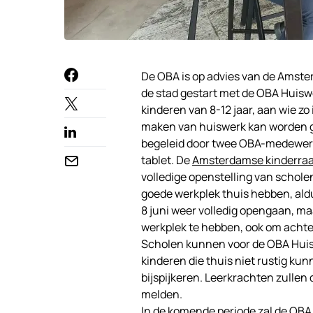
De OBA is op advies van de Amster
de stad gestart met de OBA Huisw
kinderen van 8-12 jaar, aan wie zo
maken van huiswerk kan worden g
begeleid door twee OBA-medewerke
tablet. De
Amsterdamse kinderra
volledige openstelling van schole
goede werkplek thuis hebben, ald
8 juni weer volledig opengaan, maa
werkplek te hebben, ook om achters
Scholen kunnen voor de OBA Huisw
kinderen die thuis niet rustig ku
bijspijkeren. Leerkrachten zullen
melden.
In de komende periode zal de OBA