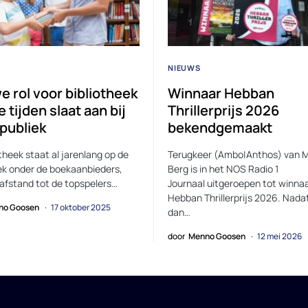
NIEUWS
e rol voor bibliotheek
Winnaar Hebban
e tijden slaat aan bij
Thrillerprijs 2026
 publiek
bekendgemaakt
otheek staat al jarenlang op de
Terugkeer (Ambo|Anthos) van M
ek onder de boekaanbieders,
Berg is in het NOS Radio 1
afstand tot de topspelers…
Journaal uitgeroepen tot winna
Hebban Thrillerprijs 2026. Nada
no Goosen
17 oktober 2025
dan…
door
Menno Goosen
12 mei 2026