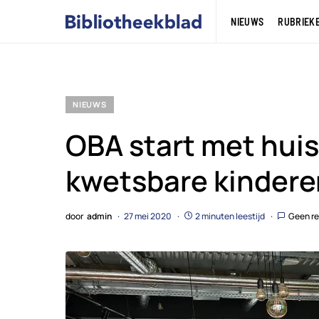
NIEUWS
RUBRIEK
NIEUWS
OBA start met hui
kwetsbare kindere
door
admin
27 mei 2020
2 minuten leestijd
Geen re