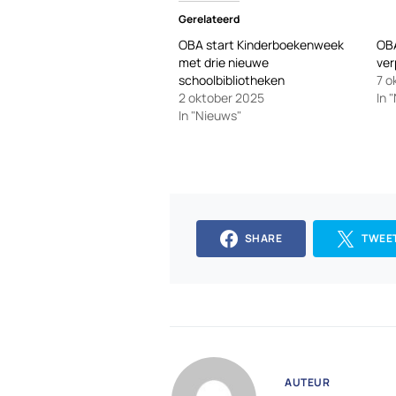
Gerelateerd
OBA start Kinderboekenweek
OBA
met drie nieuwe
ver
schoolbibliotheken
7 o
2 oktober 2025
In 
In "Nieuws"
SHARE
TWEE
AUTEUR