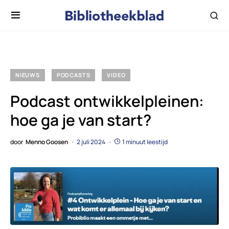
NIEUWS
PODCASTS
VIDEO
Podcast ontwikkelpleinen:
hoe ga je van start?
door
Menno Goosen
2 juli 2024
1 minuut leestijd