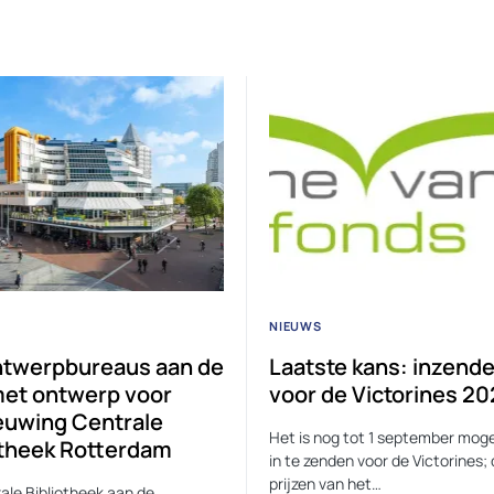
NIEUWS
ontwerpbureaus aan de
Laatste kans: inzend
met ontwerp voor
voor de Victorines 20
euwing Centrale
Het is nog tot 1 september moge
otheek Rotterdam
in te zenden voor de Victorines;
prijzen van het…
ale Bibliotheek aan de