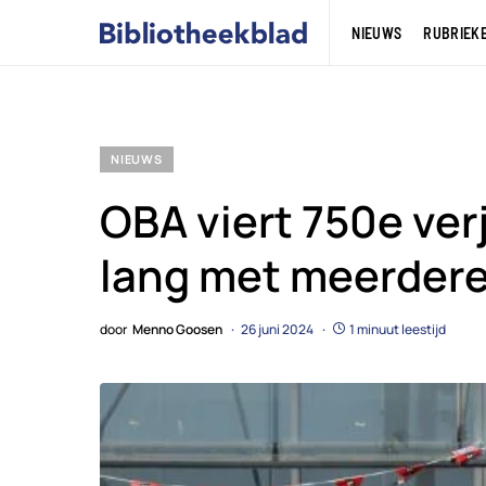
NIEUWS
RUBRIEK
NIEUWS
OBA viert 750e ve
lang met meerder
door
Menno Goosen
26 juni 2024
1 minuut leestijd