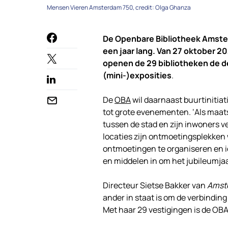
Mensen Vieren Amsterdam 750, credit: Olga Ghanza
De Openbare Bibliotheek Amste
een jaar lang. Van 27 oktober 20
openen de 29 bibliotheken de de
(mini-)exposities
.
De
O
BA
wil daarnaast buurtinitia
tot grote evenementen. ‘Als maat
tussen de stad en zijn inwoners v
locaties zijn ontmoetingsplekk
ontmoetingen te organiseren en i
en middelen in om het jubileumjaa
Directeur Sietse Bakker van
Amst
ander in staat is om de verbindin
Met haar 29 vestigingen is de OBA