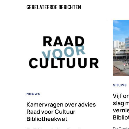
GERELATEERDE BERICHTEN
NIEUWS
NIEUWS
Vijf 
slag 
Kamervragen over advies
verni
Raad voor Cultuur
Bibli
Bibliotheekwet
De Centr