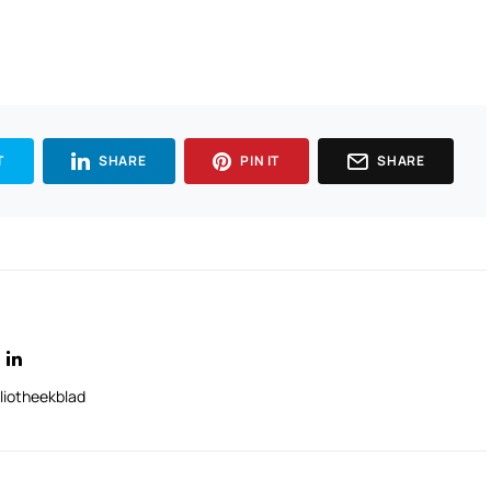
T
SHARE
PIN IT
SHARE
liotheekblad