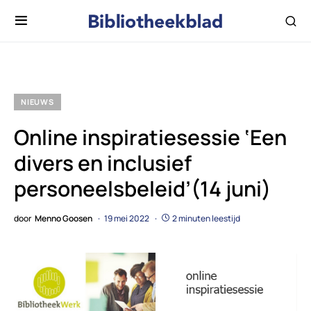
NIEUWS
Online inspiratiesessie ‘Een
divers en inclusief
personeelsbeleid’(14 juni)
door
Menno Goosen
19 mei 2022
2 minuten leestijd