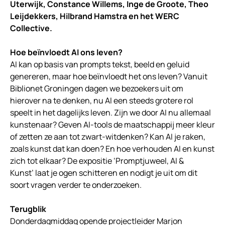
Uterwijk, Constance Willems, Inge de Groote, Theo
Leijdekkers, Hilbrand Hamstra en het WERC
Collective.
Hoe beïnvloedt AI ons leven?
AI kan op basis van prompts tekst, beeld en geluid
genereren, maar hoe beïnvloedt het ons leven? Vanuit
Biblionet Groningen dagen we bezoekers uit om
hierover na te denken, nu AI een steeds grotere rol
speelt in het dagelijks leven. Zijn we door AI nu allemaal
kunstenaar? Geven AI-tools de maatschappij meer kleur
of zetten ze aan tot zwart-witdenken? Kan AI je raken,
zoals kunst dat kan doen? En hoe verhouden AI en kunst
zich tot elkaar? De expositie ‘Promptjuweel, AI &
Kunst’ laat je ogen schitteren en nodigt je uit om dit
soort vragen verder te onderzoeken.
Terugblik
Donderdagmiddag opende projectleider Marjon