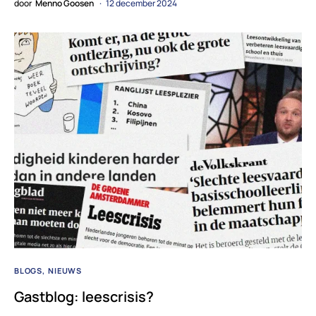
door
Menno Goosen
12 december 2024
BLOGS
NIEUWS
Gastblog: leescrisis?