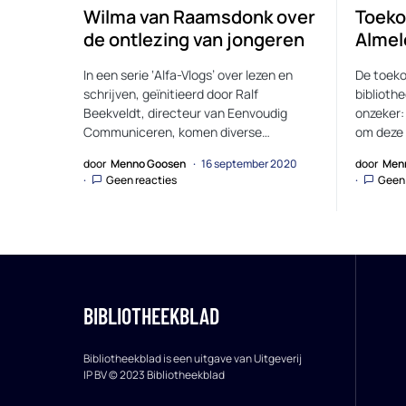
Wilma van Raamsdonk over
Toeko
de ontlezing van jongeren
Almel
In een serie ‘Alfa-Vlogs’ over lezen en
De toek
schrijven, geïnitieerd door Ralf
biblioth
Beekveldt, directeur van Eenvoudig
onzeker:
Communiceren, komen diverse…
om deze 
door
Menno Goosen
16 september 2020
door
Men
Geen reacties
Geen 
BIBLIOTHEEKBLAD
Bibliotheekblad is een uitgave van Uitgeverij
IP BV © 2023 Bibliotheekblad