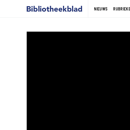
NIEUWS
RUBRIEK
Openingsceremoni
Deichman Bjørvika
Corona gooide roet in het eten. D
door architectenbureau Lund Hag
worden tot 18 juni. Een forse anti
werd de besloten openingsceremon
succes. Mede dankzij de prachtige
muziekuitvoeringen van onder and