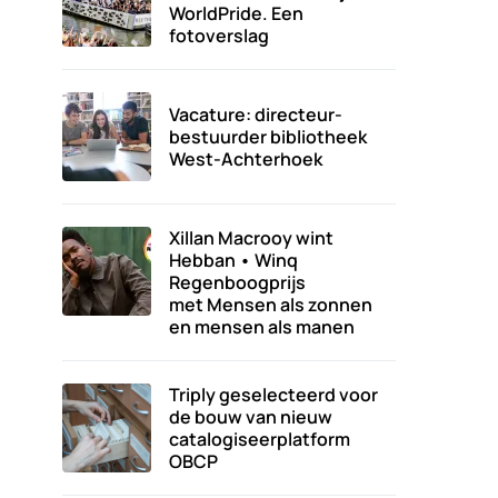
WorldPride. Een
fotoverslag
Vacature: directeur-
bestuurder bibliotheek
West-Achterhoek
Xillan Macrooy wint
Hebban • Winq
Regenboogprijs
met Mensen als zonnen
en mensen als manen
Triply geselecteerd voor
de bouw van nieuw
catalogiseerplatform
OBCP