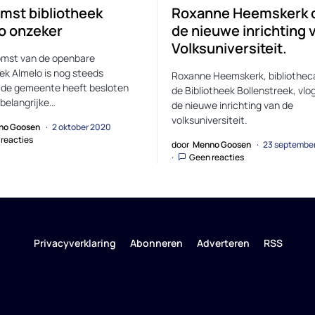
mst bibliotheek
Roxanne Heemskerk 
o onzeker
de nieuwe inrichting 
Volksuniversiteit.
omst van de openbare
eek Almelo is nog steeds
Roxanne Heemskerk, bibliothec
 de gemeente heeft besloten
de Bibliotheek Bollenstreek, vlo
belangrijke…
de nieuwe inrichting van de
volksuniversiteit.
no Goosen
2 oktober 2020
reacties
door
Menno Goosen
23 septembe
Geen reacties
Privacyverklaring
Abonneren
Adverteren
RSS