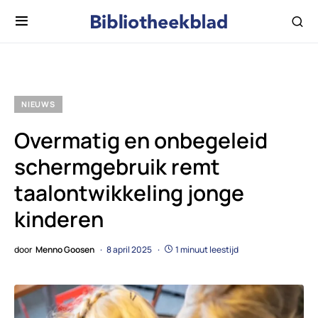
NIEUWS
Overmatig en onbegeleid
schermgebruik remt
taalontwikkeling jonge
kinderen
door
Menno Goosen
8 april 2025
1 minuut leestijd