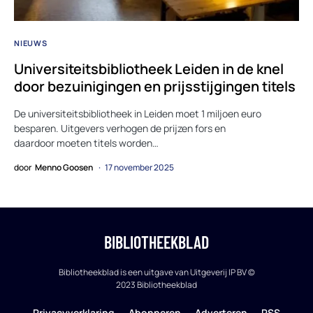
NIEUWS
Universiteitsbibliotheek Leiden in de knel
door bezuinigingen en prijsstijgingen titels
De universiteitsbibliotheek in Leiden moet 1 miljoen euro
besparen. Uitgevers verhogen de prijzen fors en
daardoor moeten titels worden…
door
Menno Goosen
17 november 2025
BIBLIOTHEEKBLAD
Bibliotheekblad is een uitgave van Uitgeverij IP BV ©
2023 Bibliotheekblad
Privacyverklaring
Abonneren
Adverteren
RSS