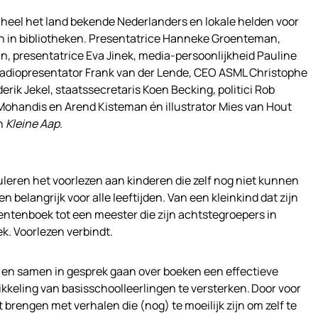
 heel het land bekende Nederlanders en lokale helden voor
en in bibliotheken. Presentatrice Hanneke Groenteman,
, presentatrice Eva Jinek, media-persoonlijkheid Pauline
radiopresentator Frank van der Lende, CEO ASML Christophe
ik Jekel, staatssecretaris Koen Becking, politici Rob
ohandis en Arend Kisteman én illustrator Mies van Hout
an
Kleine Aap
.
leren het voorlezen aan kinderen die
zelf nog niet kunnen
en belangrijk voor alle leeftijden. Van een kleinkind dat zijn
rentenboek tot een meester die zijn achtstegroepers in
k. Voorlezen verbindt.
n en samen in gesprek gaan over boeken een effectieve
ikkeling van basisschoolleerlingen te versterken. Door voor
t brengen met verhalen die (nog) te moeilijk zijn om zelf te