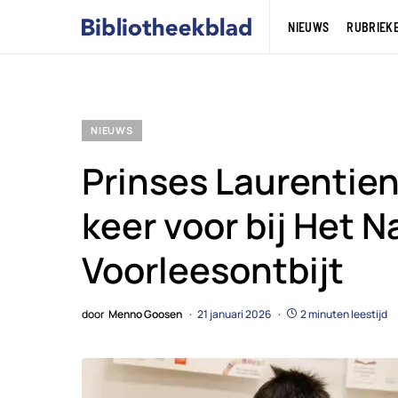
NIEUWS
RUBRIEK
NIEUWS
Prinses Laurentien
keer voor bij Het N
Voorleesontbijt
door
Menno Goosen
21 januari 2026
2 minuten leestijd