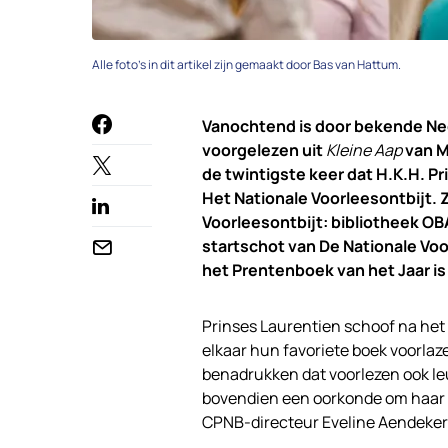
Alle foto’s in dit artikel zijn gemaakt door Bas van Hattum.
Vanochtend is door bekende Nede
voorgelezen uit
Kleine Aap
van M
de twintigste keer dat H.K.H. P
Het Nationale Voorleesontbijt. Z
Voorleesontbijt: bibliotheek OB
startschot van De Nationale Voor
het Prentenboek van het Jaar is 
Prinses Laurentien schoof na het
elkaar hun favoriete boek voorlaz
benadrukken dat voorlezen ook leuk
bovendien een oorkonde om haar t
CPNB-directeur Eveline Aendeker