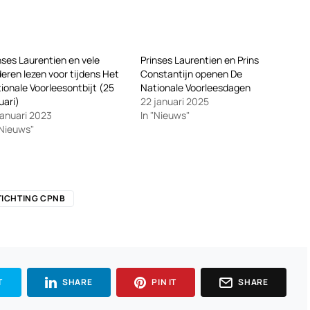
nses Laurentien en vele
Prinses Laurentien en Prins
eren lezen voor tijdens Het
Constantijn openen De
ionale Voorleesontbijt (25
Nationale Voorleesdagen
uari)
22 januari 2025
januari 2023
In "Nieuws"
"Nieuws"
TICHTING CPNB
T
SHARE
PIN IT
SHARE