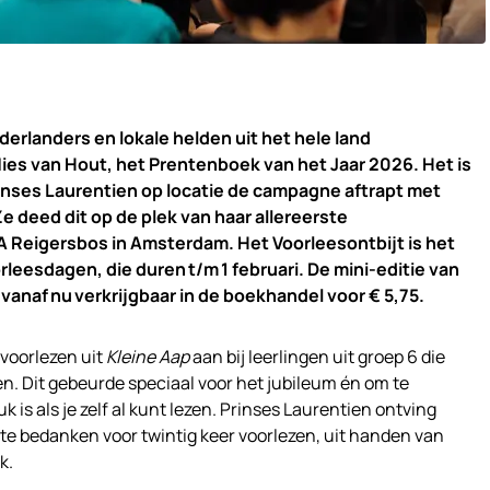
rlanders en lokale helden uit het hele land
ies van Hout, het Prentenboek van het Jaar 2026. Het is
rinses Laurentien op locatie de campagne aftrapt met
e deed dit op de plek van haar allereerste
A Reigersbos in Amsterdam. Het Voorleesontbijt is het
leesdagen, die duren t/m 1 februari. De mini-editie van
vanaf nu verkrijgbaar in de boekhandel voor € 5,75.
 voorlezen uit
Kleine Aap
aan bij leerlingen uit groep 6 die
en. Dit gebeurde speciaal voor het jubileum én om te
 is als je zelf al kunt lezen. Prinses Laurentien ontving
e bedanken voor twintig keer voorlezen, uit handen van
k.