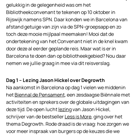
gelukkig in de gelegenheid was om het
Bibliotheekconvenant te tekenen op 10 oktober in
Rijswijk namens SPN. Daar konden we in Barcelona van
afstand getuige van zijn via de SPN-groepsapp en zo
toch deze mooie mijlpaal meemaken! Mooi dat de
ondertekening van het Convenant niet in de knel kwam
door deze al eerder geplande reis. Maar wat is er in
Barcelona te doen dan op bibliotheekgebied? Nou daar
nemen we jullie graag in mee via dit reisverslag.
Dag 1 – Lezing Jason Hickel over Degrowth
Na aankomst in Barcelona op dag 1 vielen we middenin
het
Biennal de Pensament
, een zesdaagse Biënnale met
activiteiten en sprekers over de globale uitdagingen van
deze tijd. De open lucht
lezing
van Jason Hickel,
schrijver van de bestseller
Less is More
, ging over het
thema Degrowth. Rode draad is de vraag: hoe zorgen we
voor meer inspraak van burgers op de keuzes die we