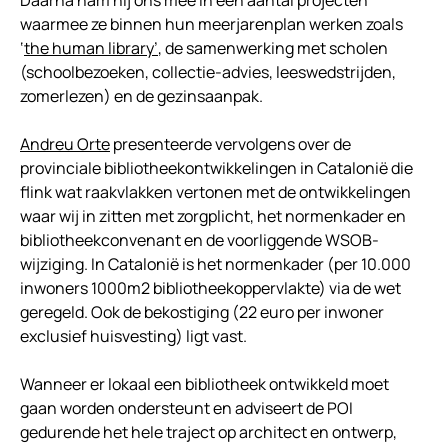
Daarna nam hij ons mee in een aantal projecten
waarmee ze binnen hun meerjarenplan werken zoals
‘
the human library’
, de samenwerking met scholen
(schoolbezoeken, collectie-advies, leeswedstrijden,
zomerlezen) en de gezinsaanpak.
Andreu Orte
presenteerde vervolgens over de
provinciale bibliotheekontwikkelingen in Catalonië die
flink wat raakvlakken vertonen met de ontwikkelingen
waar wij in zitten met zorgplicht, het normenkader en
bibliotheekconvenant en de voorliggende WSOB-
wijziging. In Catalonië is het normenkader (per 10.000
inwoners 1000m2 bibliotheekoppervlakte) via de wet
geregeld. Ook de bekostiging (22 euro per inwoner
exclusief huisvesting) ligt vast.
Wanneer er lokaal een bibliotheek ontwikkeld moet
gaan worden ondersteunt en adviseert de POI
gedurende het hele traject op architect en ontwerp,