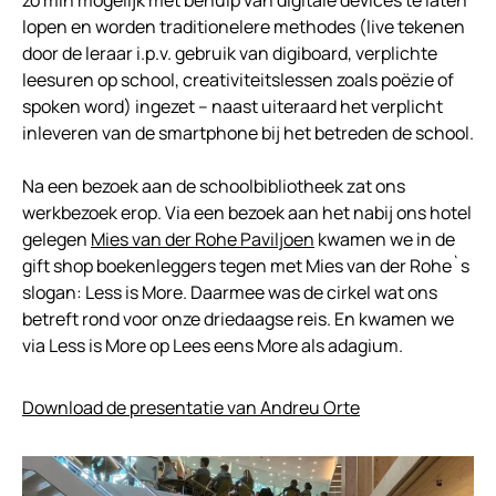
zo min mogelijk met behulp van digitale devices te laten
lopen en worden traditionelere methodes (live tekenen
door de leraar i.p.v. gebruik van digiboard, verplichte
leesuren op school, creativiteitslessen zoals poëzie of
spoken word) ingezet – naast uiteraard het verplicht
inleveren van de smartphone bij het betreden de school.
Na een bezoek aan de schoolbibliotheek zat ons
werkbezoek erop. Via een bezoek aan het nabij ons hotel
gelegen
Mies van der Rohe Paviljoen
kwamen we in de
gift shop boekenleggers tegen met Mies van der Rohe`s
slogan: Less is More. Daarmee was de cirkel wat ons
betreft rond voor onze driedaagse reis. En kwamen we
via Less is More op Lees eens More als adagium.
Download de presentatie van Andreu Orte