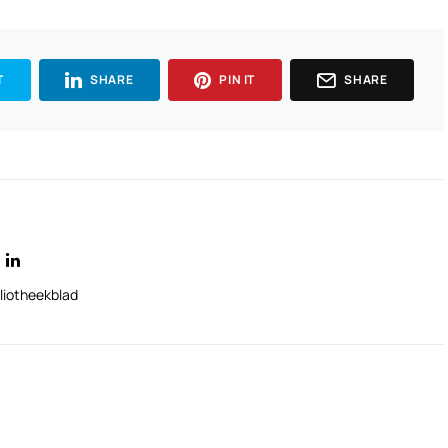
T
SHARE
PIN IT
SHARE
liotheekblad