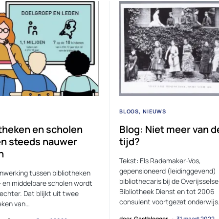
BLOGS
NIEUWS
otheken en scholen
Blog: Niet meer van d
n steeds nauwer
tijd?
n
Tekst: Els Rademaker-Vos,
gepensioneerd (leidinggevend)
werking tussen bibliotheken
bibliothecaris bij de Overijsselse
- en middelbare scholen wordt
Bibliotheek Dienst en tot 2006
chter. Dat blijkt uit twee
consulent voortgezet onderwijs
eken van…
door
Gastblogger
31 maart 2022