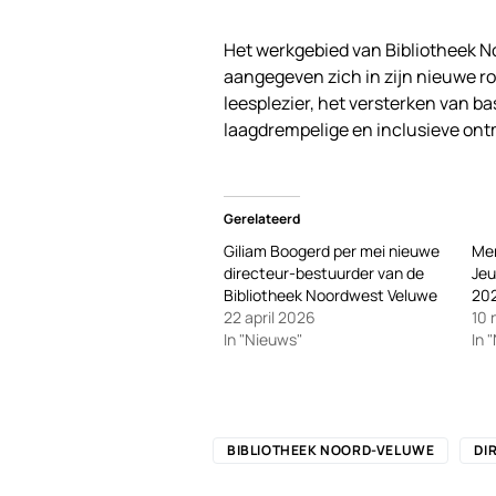
Het werkgebied van Bibliotheek 
aangegeven zich in zijn nieuwe ro
leesplezier, het versterken van b
laagdrempelige en inclusieve ont
Gerelateerd
Giliam Boogerd per mei nieuwe
Mer
directeur-bestuurder van de
Jeu
Bibliotheek Noordwest Veluwe
20
22 april 2026
10
In "Nieuws"
In 
BIBLIOTHEEK NOORD-VELUWE
DI