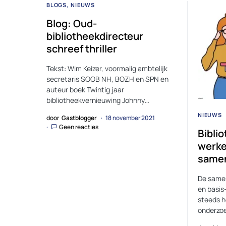
BLOGS
NIEUWS
Blog: Oud-
bibliotheekdirecteur
schreef thriller
Tekst: Wim Keizer, voormalig ambtelijk
secretaris SOOB NH, BOZH en SPN en
auteur boek Twintig jaar
bibliotheekvernieuwing Johnny…
NIEUWS
door
Gastblogger
18 november 2021
Geen reacties
Bibli
werke
same
De samen
en basis
steeds he
onderzo