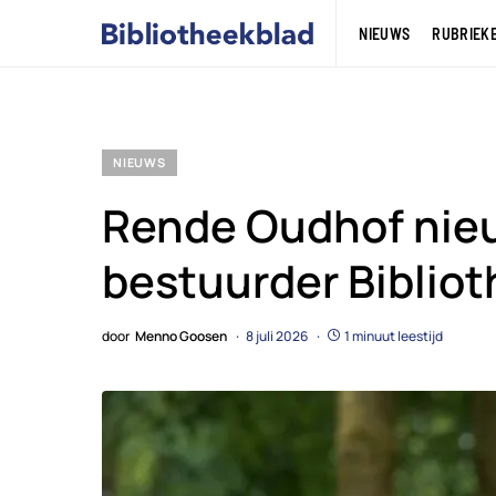
NIEUWS
RUBRIEK
NIEUWS
Rende Oudhof nieu
bestuurder Biblio
door
Menno Goosen
8 juli 2026
1 minuut leestijd