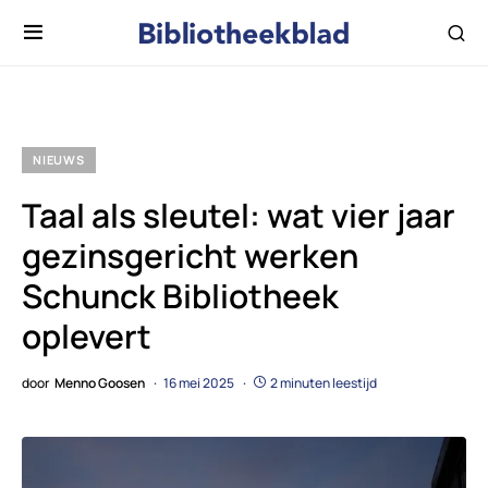
NIEUWS
Taal als sleutel: wat vier jaar
gezinsgericht werken
Schunck Bibliotheek
oplevert
door
Menno Goosen
16 mei 2025
2 minuten leestijd