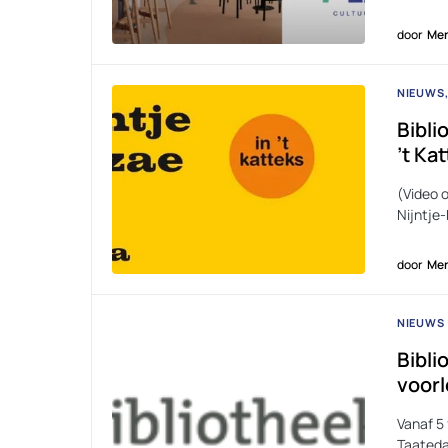
door
Men
NIEUWS
Bibli
’t Ka
(Video o
Nijntje-
door
Men
NIEUWS
Bibli
voorl
Vanaf 5 
Taateda