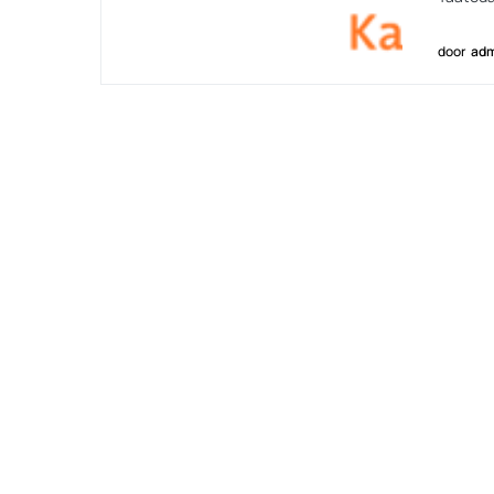
door
adm