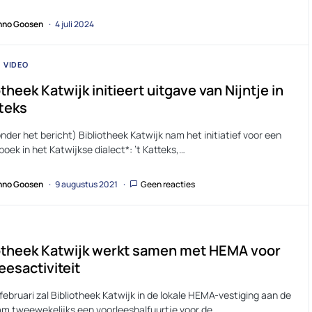
no Goosen
4 juli 2024
VIDEO
otheek Katwijk initieert uitgave van Nijntje in
tteks
nder het bericht) Bibliotheek Katwijk nam het initiatief voor een
boek in het Katwijkse dialect*: ’t Katteks,…
no Goosen
9 augustus 2021
Geen reacties
otheek Katwijk werkt samen met HEMA voor
eesactiviteit
februari zal Bibliotheek Katwijk in de lokale HEMA-vestiging aan de
m tweewekelijks een voorleeshalfuurtje voor de…