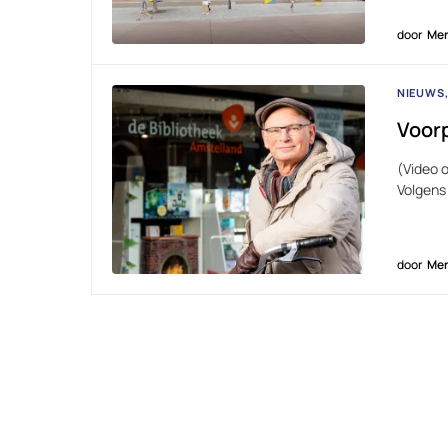
door
Men
NIEUWS
Voorp
(Video o
Volgens
door
Men