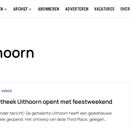
EN
ARCHIEF
ABONNEREN
ADVERTEREN
VACATURES
OVER
hoorn
VIDEO
otheek Uithoorn opent met feestweekend
onder bericht) De gemeente Uithoorn heeft een gloednieuwe
heek geopend. Het ontwerp van deze Third Place, gelegen…