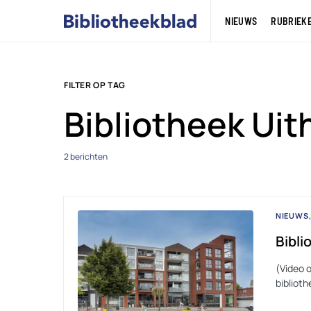
NIEUWS
RUBRIEK
FILTER OP TAG
Bibliotheek Uit
2 berichten
NIEUWS
Bibli
(Video 
bibliot