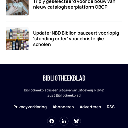
Triply geselecteerd voor de bouw van
nieuw catalogiseerplatform OBCP
Update: NBD Biblion pauzeert voorlopig
‘standing order’ voor christelijke
scholen
BIBLIOTHEEKBLAD
Bibliotheekblad is een uitgave van Uitgeverij IP BV ©
2023 Bibliotheekblad
Privacyverklaring
Abonneren
Adverteren
RSS