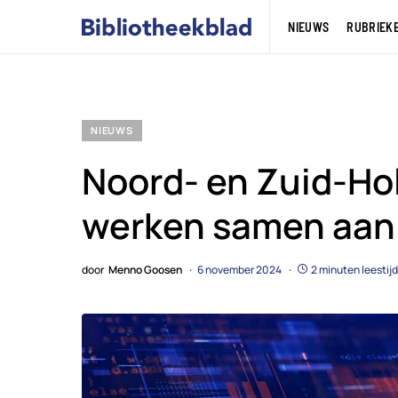
NIEUWS
RUBRIEK
NIEUWS
Noord- en Zuid-Ho
werken samen aan 
door
Menno Goosen
6 november 2024
2 minuten leestijd