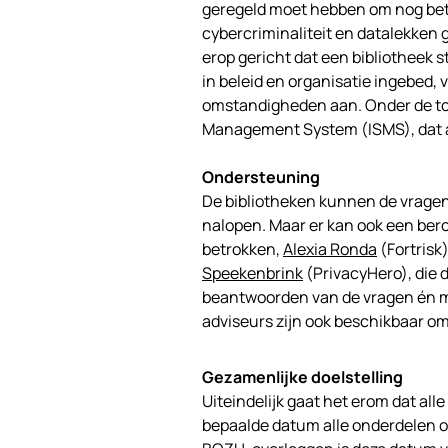
geregeld moet hebben om nog bete
cybercriminaliteit en datalekken 
erop gericht dat een bibliotheek s
in beleid en organisatie ingebed,
omstandigheden aan. Onder de toet
Management System (ISMS), dat a
Ondersteuning
De bibliotheken kunnen de vragenl
nalopen. Maar er kan ook een ber
betrokken,
Alexia Ronda
(Fortrisk
Speekenbrink
(PrivacyHero), die d
beantwoorden van de vragen én me
adviseurs zijn ook beschikbaar om
Gezamenlijke doelstelling
Uiteindelijk gaat het erom dat all
bepaalde datum alle onderdelen op