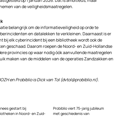
tgesteld op 1 januari 2026. Dat is ambitieus, maar
 nemen van de veiligheidsmaatregelen.
jk
satie belangrijk om de informatieveiligheid op orde te
berincidenten en datalekken te verkleinen. Daarnaast is er
 bij elk cyberincident bij een bibliotheek wordt ook de
eken geschaad. Daarom roepen de Noord- en Zuid-Hollandse
ndere provincies op waar nodig óók aanvullende maatregelen
ruik maken van de middelen van de operaties Zandzakken en
 en Probiblio is Dick van Tol (dvtol@probiblio.nl).
inees gestart bij
Probiblio viert 75-jarig jubileum
liotheken in Noord- en Zuid-
met geschiedenis van