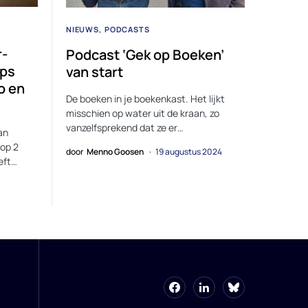
NIEUWS
PODCASTS
r-
Podcast ‘Gek op Boeken’
mps
van start
o en
De boeken in je boekenkast. Het lijkt
misschien op water uit de kraan, zo
vanzelfsprekend dat ze er…
an
 op 2
door
Menno Goosen
19 augustus 2024
eft…