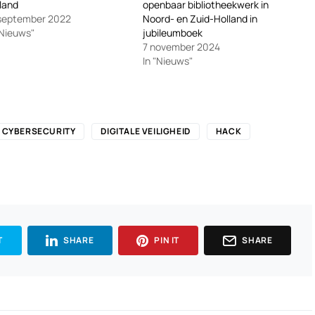
land
openbaar bibliotheekwerk in
 september 2022
Noord- en Zuid-Holland in
"Nieuws"
jubileumboek
7 november 2024
In "Nieuws"
CYBERSECURITY
DIGITALE VEILIGHEID
HACK
T
SHARE
PIN IT
SHARE