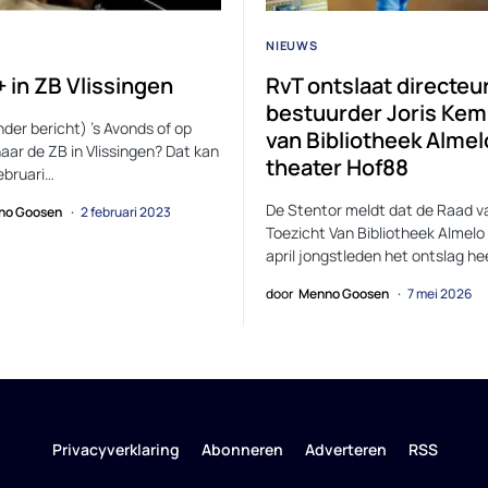
NIEUWS
 in ZB Vlissingen
RvT ontslaat directeu
bestuurder Joris Ke
nder bericht) ’s Avonds of op
van Bibliotheek Almel
aar de ZB in Vlissingen? Dat kan
theater Hof88
februari…
De Stentor meldt dat de Raad v
no Goosen
2 februari 2023
Toezicht Van Bibliotheek Almelo
april jongstleden het ontslag he
door
Menno Goosen
7 mei 2026
Privacyverklaring
Abonneren
Adverteren
RSS